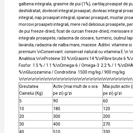
galbena integrala, grasime de pui (1%), cartilaj proaspat de pu
deshidratat, dovlecel integral proaspat, dovleac integral pro
integral, nap proaspat integral, spanac proaspat, mustar proa
morcovi proaspeti integrali, mere red delicious proaspete, per
de pui freeze-dried, ficat de curcan freeze-dried, merisoare 
integrale proaspete, radacina de cicoare, turmeric, ciulinul lap
lavanda, radacina de nalba mare, macese. Aditivi: vitamine si
premium.\nConservant: conservat natural cu vitamina E.\n 
Analitica:\n\nProteine 33 %\nGrasimi 14 %\nFibre brute 6 %\
Fosfor 1.5 % / 1.1 %\nOmega-6 / Omega-3 2.2 % / 1 %\nDHA 
%\nGlucozamina / Condroitina 1500 mg/kg / 900 mg/kg
\n\n\n\n\n\n\n\n\n\n\n\n\n\n\n\n\n\n\n\n\n\n\n\n\n\n\n\
Greutatea
Activ (mai mult de o ora
Mai putin activ 
Cainelui (Kg)
pe zi) g/zi
pe zi) g/zi
5
90
60
10
180
120
20
300
200
30
400
270
40
510
330