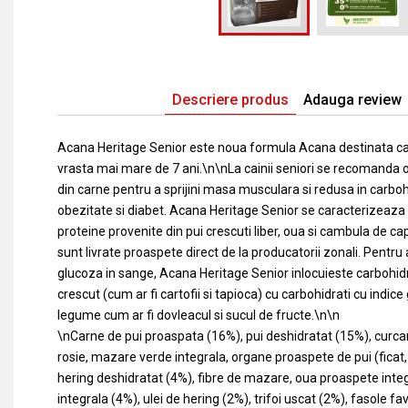
Descriere produs
Adauga review
Acana Heritage Senior este noua formula Acana destinata catei
vrasta mai mare de 7 ani.\n\nLa cainii seniori se recomanda o
din carne pentru a sprijini masa musculara si redusa in carboh
obezitate si diabet. Acana Heritage Senior se caracterizeaza p
proteine provenite din pui crescuti liber, oua si cambula de ca
sunt livrate proaspete direct de la producatorii zonali. Pentru
glucoza in sange, Acana Heritage Senior inlocuieste carbohidra
crescut (cum ar fi cartofii si tapioca) cu carbohidrati cu indice
legume cum ar fi dovleacul si sucul de fructe.\n\n
\nCarne de pui proaspata (16%), pui deshidratat (15%), curcan
rosie, mazare verde integrala, organe proaspete de pui (ficat, i
hering deshidratat (4%), fibre de mazare, oua proaspete inte
integrala (4%), ulei de hering (2%), trifoi uscat (2%), fasole f