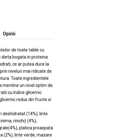
Opinii
lor de toate taliile cu
 dieta bogata in proteina
idrati, ce ar putea duce la
rin niveluri mai ridicate de
ptura. Toate ingredientele
 a mentine un nivel optim de
tii cu indice glicemic
 glicemic redus din fructe si
 deshidratat (14%), linte
nima, rinichi) (4%),
grale(4%), platica proaspata
ava (2%), linte verde, mazare