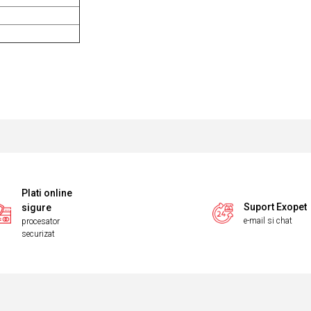
Plati online
Suport Exopet
sigure
e-mail si chat
procesator
securizat