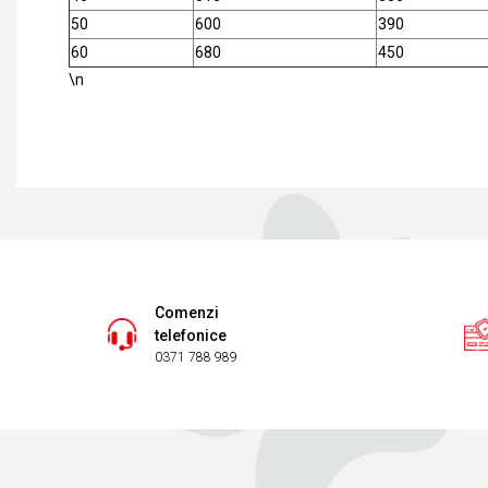
50
600
390
60
680
450
\n
Comenzi
telefonice
0371 788 989