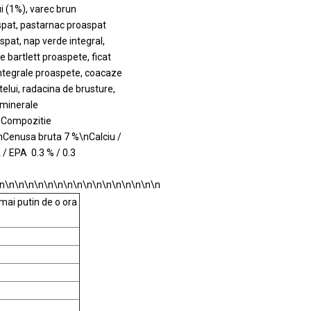
i (1%), varec brun
aspat, pastarnac proaspat
spat, nap verde integral,
e bartlett proaspete, ficat
integrale proaspete, coacaze
telui, radacina de brusture,
 minerale
\nCompozitie
nCenusa bruta 7 %\nCalciu /
/ EPA 0.3 % / 0.3
n\n\n\n\n\n\n\n\n\n\n\n\n\n\n\n\n
(mai putin de o ora