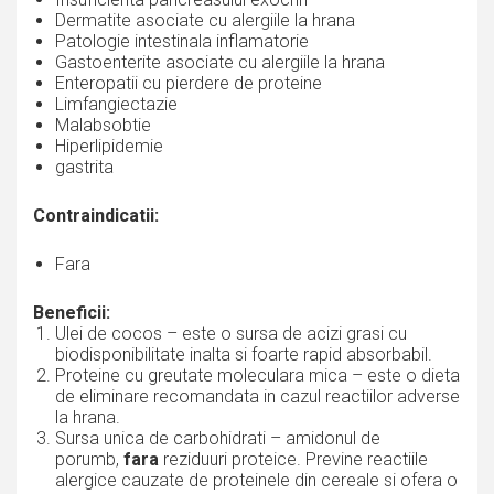
Dermatite asociate cu alergiile la hrana
Patologie intestinala inflamatorie
Gastoenterite asociate cu alergiile la hrana
Enteropatii cu pierdere de proteine
Limfangiectazie
Malabsobtie
Hiperlipidemie
gastrita
Contraindicatii:
Fara
Beneficii:
Ulei de cocos – este o sursa de acizi grasi cu
biodisponibilitate inalta si foarte rapid absorbabil.
Proteine cu greutate moleculara mica – este o dieta
de eliminare recomandata in cazul reactiilor adverse
la hrana.
Sursa unica de carbohidrati – amidonul de
porumb,
fara
reziduuri proteice. Previne reactiile
alergice cauzate de proteinele din cereale si ofera o