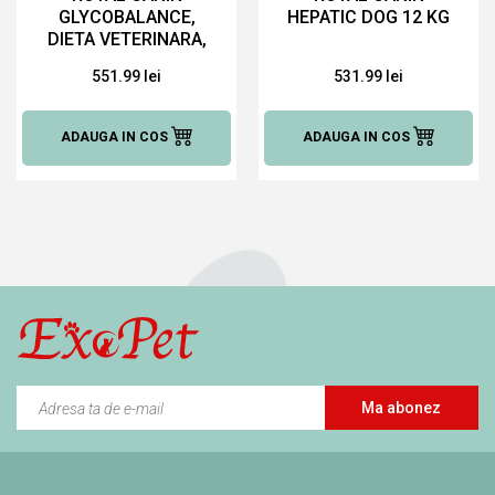
GLYCOBALANCE,
HEPATIC DOG 12 KG
DIETA VETERINARA,
HRANA USCATA
551.99 lei
531.99 lei
CAINI, 12 KG
ADAUGA IN COS
ADAUGA IN COS
Ma abonez