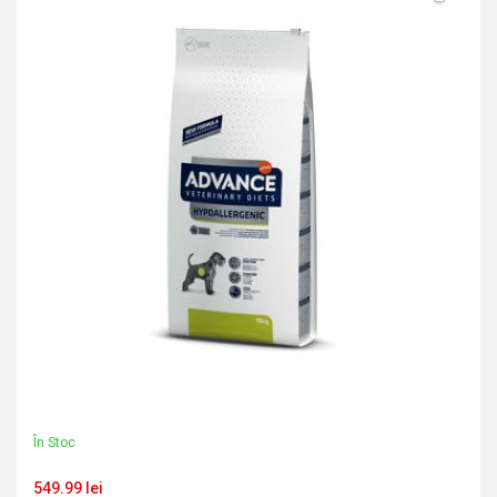
În Stoc
549.99 lei