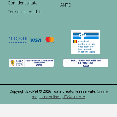
Confidentialitate
ANPC
Termeni si conditii
Copyright ExoPet © 2026 Toate drepturile rezervate.
Creare
magazine online by ITeXclusiv.ro