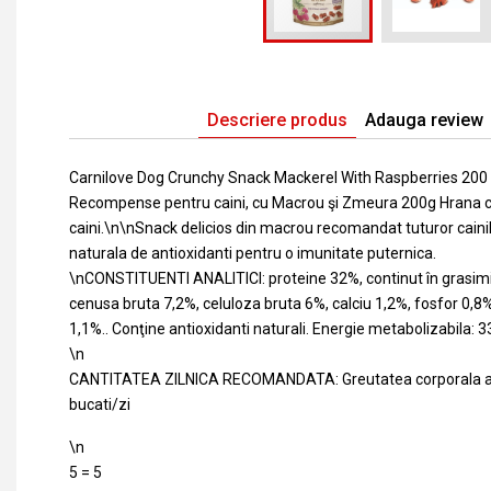
Descriere produs
Adauga review
Carnilove Dog Crunchy Snack Mackerel With Raspberries 20
Recompense pentru caini, cu Macrou şi Zmeura 200g Hrana
caini.\n\nSnack delicios din macrou recomandat tuturor caini
naturala de antioxidanti pentru o imunitate puternica.
\nCONSTITUENTI ANALITICI: proteine 32%, continut în grasim
cenusa bruta 7,2%, celuloza bruta 6%, calciu 1,2%, fosfor 0
1,1%.. Conţine antioxidanti naturali. Energie metabolizabila: 3
\n
CANTITATEA ZILNICA RECOMANDATA: Greutatea corporala a un
bucati/zi
\n
5 = 5