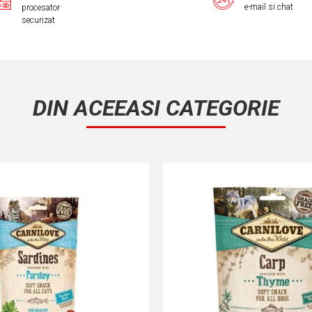
e-mail si chat
procesator
securizat
DIN ACEEASI CATEGORIE