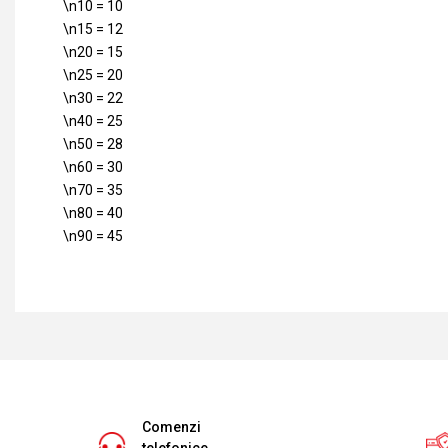
\n10 = 10
\n15 = 12
\n20 = 15
\n25 = 20
\n30 = 22
\n40 = 25
\n50 = 28
\n60 = 30
\n70 = 35
\n80 = 40
\n90 = 45
Comenzi