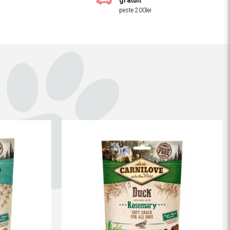
gratuit
peste 200lei