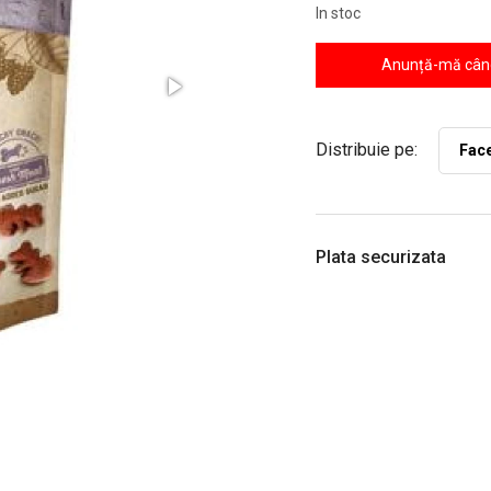
In stoc
Anunță-mă când
Distribuie pe:
Fac
Plata securizata