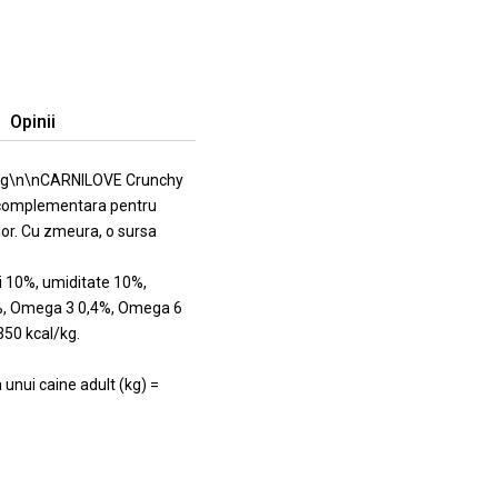
Opinii
0 g\n\nCARNILOVE Crunchy
 complementara pentru
lor. Cu zmeura, o sursa
i 10%, umiditate 10%,
,8%, Omega 3 0,4%, Omega 6
350 kcal/kg.
ui caine adult (kg) =