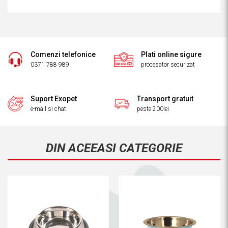
Comenzi telefonice
Plati online sigure
0371 788 989
procesator securizat
Suport Exopet
Transport gratuit
e-mail si chat
peste 200lei
DIN ACEEASI CATEGORIE