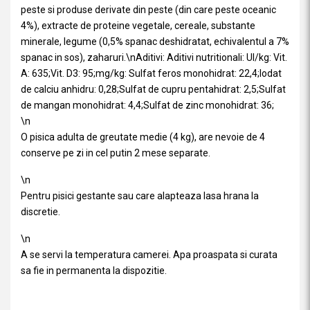
peste si produse derivate din peste (din care peste oceanic
4%), extracte de proteine vegetale, cereale, substante
minerale, legume (0,5% spanac deshidratat, echivalentul a 7%
spanac in sos), zaharuri.\nAditivi: Aditivi nutritionali: UI/kg: Vit.
A: 635;Vit. D3: 95;mg/kg: Sulfat feros monohidrat: 22,4;Iodat
de calciu anhidru: 0,28;Sulfat de cupru pentahidrat: 2,5;Sulfat
de mangan monohidrat: 4,4;Sulfat de zinc monohidrat: 36;
\n
O pisica adulta de greutate medie (4 kg), are nevoie de 4
conserve pe zi in cel putin 2 mese separate.
\n
Pentru pisici gestante sau care alapteaza lasa hrana la
discretie.
\n
A se servi la temperatura camerei. Apa proaspata si curata
sa fie in permanenta la dispozitie.