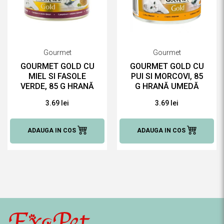
Gourmet
Gourmet
GOURMET GOLD CU
GOURMET GOLD CU
MIEL SI FASOLE
PUI SI MORCOVI, 85
VERDE, 85 G HRANĂ
G HRANĂ UMEDĂ
UMEDĂ PENTRU
PENTRU PISICI
3.69 lei
3.69 lei
PISICI
ADAUGA IN COS
ADAUGA IN COS