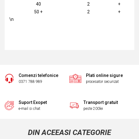
40
2
+
50 +
2
+
\n
Comenzi telefonice
Plati online sigure
0371 788 989
procesator securizat
Suport Exopet
Transport gratuit
e-mail si chat
peste 200lei
DIN ACEEASI CATEGORIE