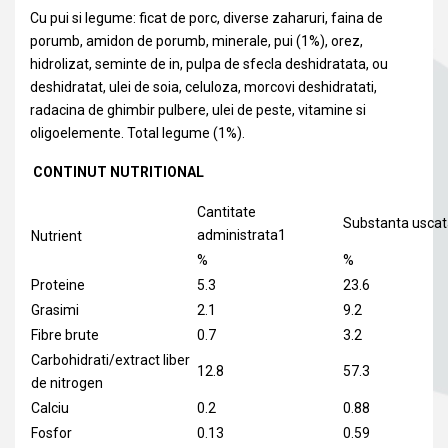
Cu pui si legume: ficat de porc, diverse zaharuri, faina de
porumb, amidon de porumb, minerale, pui (1%), orez,
hidrolizat, seminte de in, pulpa de sfecla deshidratata, ou
deshidratat, ulei de soia, celuloza, morcovi deshidratati,
radacina de ghimbir pulbere, ulei de peste, vitamine si
oligoelemente. Total legume (1%).
CONTINUT NUTRITIONAL
Cantitate
Substanta usca
administrata1
Nutrient
%
%
Proteine
5.3
23.6
Grasimi
2.1
9.2
Fibre brute
0.7
3.2
Carbohidrati/extract liber
12.8
57.3
de nitrogen
Calciu
0.2
0.88
Fosfor
0.13
0.59