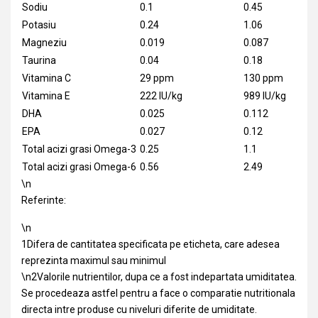
Sodiu
0.1
0.45
Potasiu
0.24
1.06
Magneziu
0.019
0.087
Taurina
0.04
0.18
Vitamina C
29 ppm
130 ppm
Vitamina E
222 IU/kg
989 IU/kg
DHA
0.025
0.112
EPA
0.027
0.12
Total acizi grasi Omega-3
0.25
1.1
Total acizi grasi Omega-6
0.56
2.49
\n
Referinte:
\n
1Difera de cantitatea specificata pe eticheta, care adesea
reprezinta maximul sau minimul
\n2Valorile nutrientilor, dupa ce a fost indepartata umiditatea.
Se procedeaza astfel pentru a face o comparatie nutritionala
directa intre produse cu niveluri diferite de umiditate.