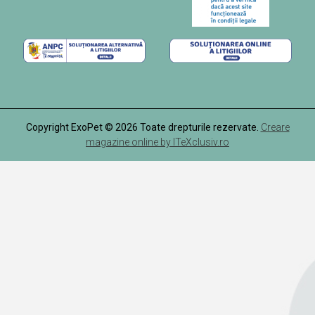
Copyright ExoPet © 2026 Toate drepturile rezervate.
Creare
magazine online by ITeXclusiv.ro