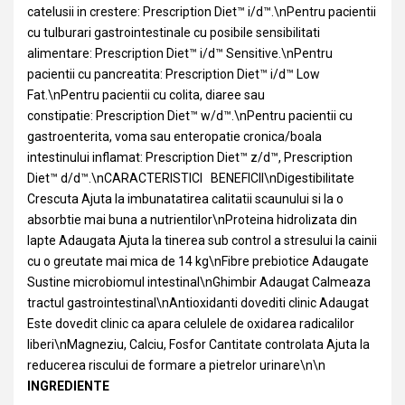
catelusii in crestere: Prescription Diet™ i/d™.\nPentru pacientii
cu tulburari gastrointestinale cu posibile sensibilitati
alimentare: Prescription Diet™ i/d™ Sensitive.\nPentru
pacientii cu pancreatita: Prescription Diet™ i/d™ Low
Fat.\nPentru pacientii cu colita, diaree sau
constipatie: Prescription Diet™ w/d™.\nPentru pacientii cu
gastroenterita, voma sau enteropatie cronica/boala
intestinului inflamat: Prescription Diet™ z/d™, Prescription
Diet™ d/d™.\nCARACTERISTICI BENEFICII\nDigestibilitate
Crescuta Ajuta la imbunatatirea calitatii scaunului si la o
absorbtie mai buna a nutrientilor\nProteina hidrolizata din
lapte Adaugata Ajuta la tinerea sub control a stresului la cainii
cu o greutate mai mica de 14 kg\nFibre prebiotice Adaugate
Sustine microbiomul intestinal\nGhimbir Adaugat Calmeaza
tractul gastrointestinal\nAntioxidanti dovediti clinic Adaugat
Este dovedit clinic ca apara celulele de oxidarea radicalilor
liberi\nMagneziu, Calciu, Fosfor Cantitate controlata Ajuta la
reducerea riscului de formare a pietrelor urinare\n\n
INGREDIENTE