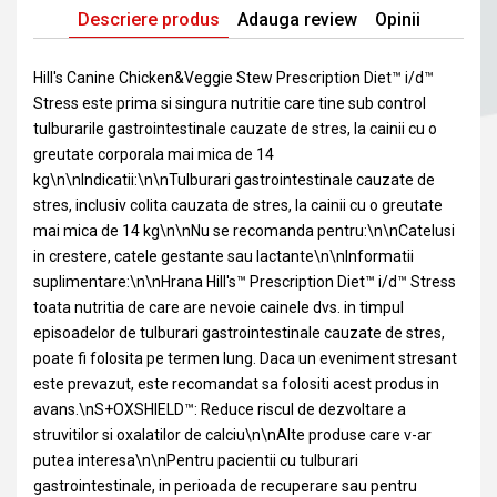
Descriere produs
Adauga review
Opinii
Hill's Canine Chicken&Veggie Stew Prescription Diet™ i/d™
Stress este prima si singura nutritie care tine sub control
tulburarile gastrointestinale cauzate de stres, la cainii cu o
greutate corporala mai mica de 14
kg\n\nIndicatii:\n\nTulburari gastrointestinale cauzate de
stres, inclusiv colita cauzata de stres, la cainii cu o greutate
mai mica de 14 kg\n\nNu se recomanda pentru:\n\nCatelusi
in crestere, catele gestante sau lactante\n\nInformatii
suplimentare:\n\nHrana Hill's™ Prescription Diet™ i/d™ Stress
toata nutritia de care are nevoie cainele dvs. in timpul
episoadelor de tulburari gastrointestinale cauzate de stres,
poate fi folosita pe termen lung. Daca un eveniment stresant
este prevazut, este recomandat sa folositi acest produs in
avans.\nS+OXSHIELD™: Reduce riscul de dezvoltare a
struvitilor si oxalatilor de calciu\n\nAlte produse care v-ar
putea interesa\n\nPentru pacientii cu tulburari
gastrointestinale, in perioada de recuperare sau pentru