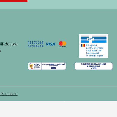
tii despre
s
eXclusiv.ro