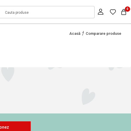
0
Acasă
Comparare produse
onez