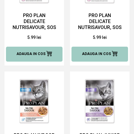
PRO PLAN
PRO PLAN
DELICATE
DELICATE
NUTRISAVOUR, SOS
NUTRISAVOUR, SOS
CU CURCAN, 85 G
CU PESTE OCEANIC,
5.99 lei
5.99 lei
HRANĂ UMEDĂ
85 G HRANĂ
PENTRU PISICI
UMEDĂ PENTRU
PISICI
ADAUGA IN COS
ADAUGA IN COS