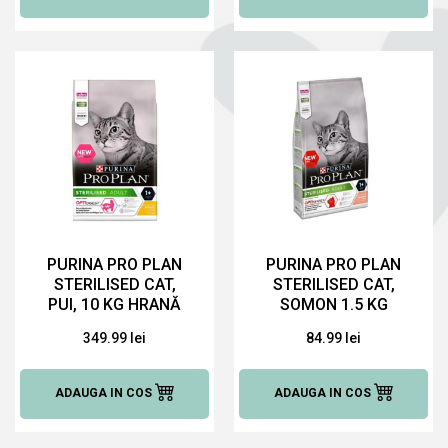
PURINA PRO PLAN
PURINA PRO PLAN
STERILISED CAT,
STERILISED CAT,
PUI, 10 KG HRANĂ
SOMON 1.5 KG
USCATĂ PENTRU
HRANĂ USCATĂ
349.99 lei
84.99 lei
PISICI
PENTRU PISICI
ADAUGA IN COS
ADAUGA IN COS