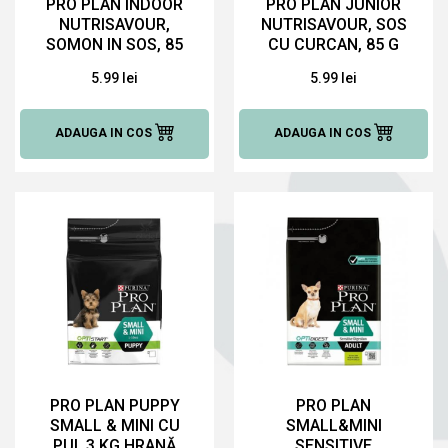
PRO PLAN INDOOR
PRO PLAN JUNIOR
NUTRISAVOUR,
NUTRISAVOUR, SOS
SOMON IN SOS, 85
CU CURCAN, 85 G
G HRANĂ UMEDĂ
HRANĂ UMEDĂ
5.99 lei
5.99 lei
PENTRU PISICI
PENTRU PISICI
ADAUGA IN COS
ADAUGA IN COS
PRO PLAN PUPPY
PRO PLAN
SMALL & MINI CU
SMALL&MINI
PUI, 3 KG HRANĂ
SENSITIVE