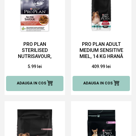
PRO PLAN
PRO PLAN ADULT
STERILISED
MEDIUM SENSITIVE
NUTRISAVOUR,
MIEL, 14 KG HRANĂ
STERILISED VITA 85
USCATĂ PENTRU
5.99 lei
409.99 lei
G HRANĂ UMEDĂ
CAINI
PENTRU PISICI
ADAUGA IN COS
ADAUGA IN COS