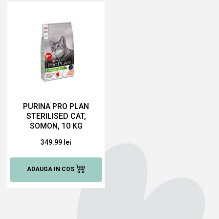
PURINA PRO PLAN
STERILISED CAT,
SOMON, 10 KG
HRANĂ USCATĂ
349.99 lei
PENTRU PISICI
ADAUGA IN COS