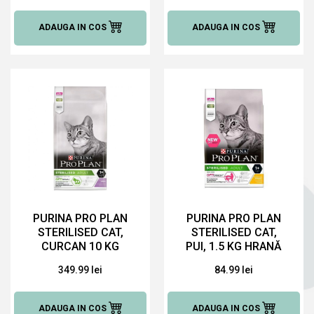
PISICI
ADAUGA IN COS
ADAUGA IN COS
PURINA PRO PLAN
PURINA PRO PLAN
STERILISED CAT,
STERILISED CAT,
CURCAN 10 KG
PUI, 1.5 KG HRANĂ
HRANĂ USCATĂ
USCATĂ PENTRU
349.99 lei
84.99 lei
PENTRU PISICI
PISICI
ADAUGA IN COS
ADAUGA IN COS