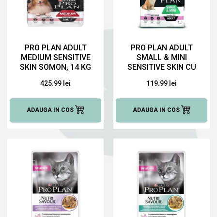
PRO PLAN ADULT
PRO PLAN ADULT
MEDIUM SENSITIVE
SMALL & MINI
SKIN SOMON, 14 KG
SENSITIVE SKIN CU
HRANĂ USCATĂ
SOMON 3 KG,
425.99 lei
119.99 lei
PENTRU CAINI
HRANĂ USCATĂ
PENTRU CAINI
ADAUGA IN COS
ADAUGA IN COS