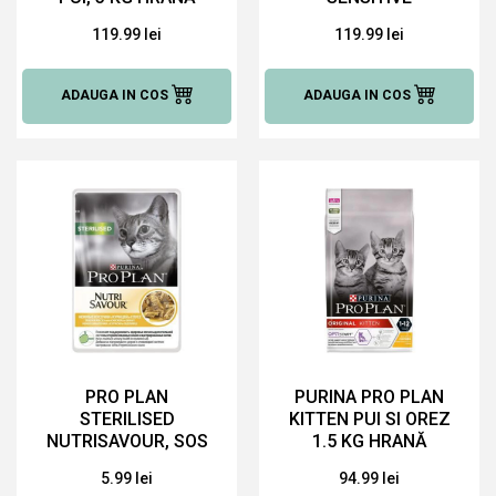
USCATĂ PENTRU
DIGESTION CU
119.99 lei
119.99 lei
CAINI
MIEL, 3 KG HRANĂ
USCATĂ PENTRU
CAINI
ADAUGA IN COS
ADAUGA IN COS
PRO PLAN
PURINA PRO PLAN
STERILISED
KITTEN PUI SI OREZ
NUTRISAVOUR, SOS
1.5 KG HRANĂ
CU PUI, 85 G HRANĂ
USCATĂ PENTRU
5.99 lei
94.99 lei
UMEDĂ PENTRU
PISICI