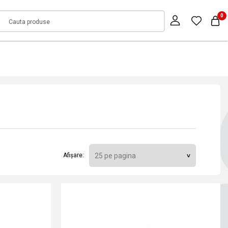
0
Afișare: