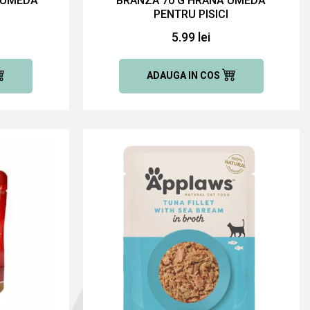
 UMEDĂ
BRANZA 70 G HRANĂ UMEDĂ
PENTRU PISICI
5.99 lei
ADAUGA IN COS