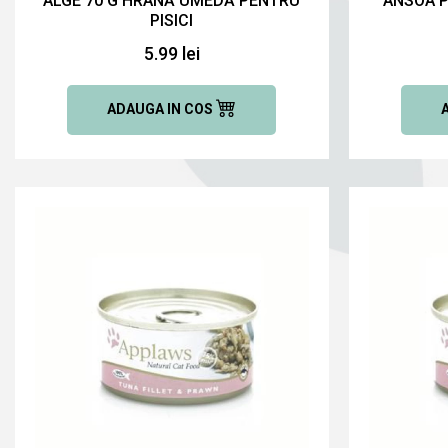
ALGE 70 G HRANĂ UMEDĂ PENTRU
ANSOA P
PISICI
5.99 lei
ADAUGA IN COS