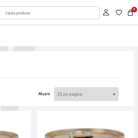
0
Afișare: