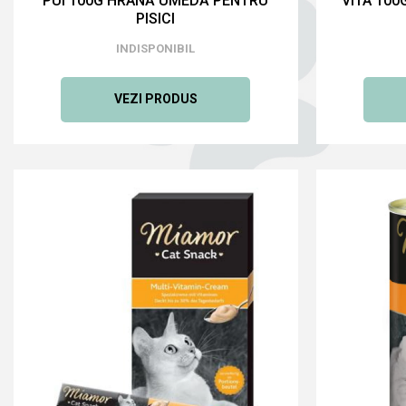
PUI 100G HRANĂ UMEDĂ PENTRU
VITA 10
PISICI
INDISPONIBIL
VEZI PRODUS