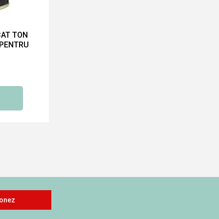
CAT TON
 PENTRU
onez