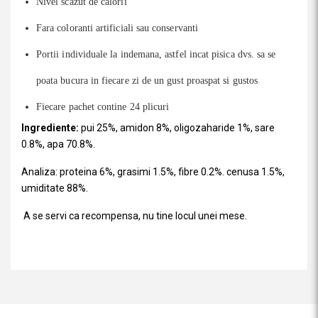
Nivel scazut de calorii
Fara coloranti artificiali sau conservanti
Portii individuale la indemana, astfel incat pisica dvs. sa se
poata bucura in fiecare zi de un gust proaspat si gustos
Fiecare pachet contine 24 plicuri
Ingrediente:
pui 25%, amidon 8%, oligozaharide 1%, sare
0.8%, apa 70.8%.
Analiza: proteina 6%, grasimi 1.5%, fibre 0.2%. cenusa 1.5%,
umiditate 88%.
A se servi ca recompensa, nu tine locul unei mese.