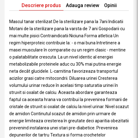
Descriere produs
Adauga review
Opinii
Mascul tanar sterilizat De la sterilizare pana la 7ani Indicatii
Motani de la sterilizare pana la varsta de 7 ani Gospodarii cu
mai multe pisici Contraindicatii Niciuna Forma atletica Un
regim hiperproteic contribuie la: - o mai buna întretinere a
masei musculare în comparatie cu un regim clasic - mentine
o palatabilitate crescuta. La un nivel identic al energiei
metabolizabile proteinele aduc cu 30% mai putina energie
neta decât glucidele. L-carnitina favorizeaza transportul
acizilor grasi catre mitocondrii. Diluarea urinei Cresterea
volumului urinar reduce în acelasi timp saturatia urinei în
struvit si oxalat de calciu. Aceasta abordare garanteaza
faptul ca aceasta hrana va contribui la prevenirea formarii de
cristale de struvit si oxalat de calciu la nivel urinar. Nivel scazut
de amidon Continutul scazut de amidon prin urmare de
energie limiteaza cresterea în greutate deci aparitia obezitatii
prevenind instalarea unei stari pre-diabetice. Prevenirea
depunerilor de tartru Textura si forma crochetelor