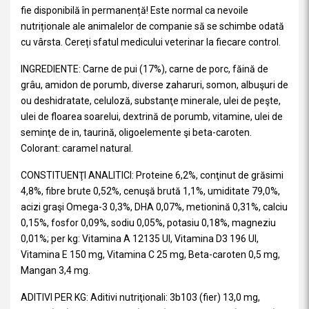
fie disponibilă în permanență! Este normal ca nevoile
nutriționale ale animalelor de companie să se schimbe odată
cu vârsta. Cereți sfatul medicului veterinar la fiecare control.
INGREDIENTE: Carne de pui (17%), carne de porc, făină de
grâu, amidon de porumb, diverse zaharuri, somon, albuşuri de
ou deshidratate, celuloză, substanţe minerale, ulei de peşte,
ulei de floarea soarelui, dextrină de porumb, vitamine, ulei de
seminţe de in, taurină, oligoelemente şi beta-caroten.
Colorant: caramel natural.
CONSTITUENŢI ANALITICI: Proteine 6,2%, conţinut de grăsimi
4,8%, fibre brute 0,52%, cenuşă brută 1,1%, umiditate 79,0%,
acizi graşi Omega-3 0,3%, DHA 0,07%, metionină 0,31%, calciu
0,15%, fosfor 0,09%, sodiu 0,05%, potasiu 0,18%, magneziu
0,01%; per kg: Vitamina A 12135 UI, Vitamina D3 196 UI,
Vitamina E 150 mg, Vitamina C 25 mg, Beta-caroten 0,5 mg,
Mangan 3,4 mg.
ADITIVI PER KG: Aditivi nutriţionali: 3b103 (fier) 13,0 mg,