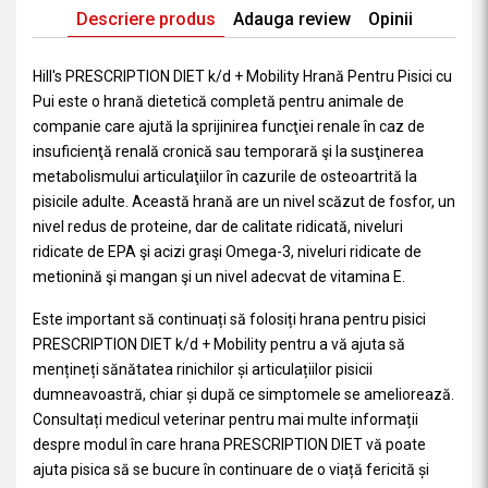
Descriere produs
Adauga review
Opinii
Hill's PRESCRIPTION DIET k/d + Mobility Hrană Pentru Pisici cu
Pui este o hrană dietetică completă pentru animale de
companie care ajută la sprijinirea funcţiei renale în caz de
insuficienţă renală cronică sau temporară şi la susţinerea
metabolismului articulaţiilor în cazurile de osteoartrită la
pisicile adulte. Această hrană are un nivel scăzut de fosfor, un
nivel redus de proteine, dar de calitate ridicată, niveluri
ridicate de EPA şi acizi graşi Omega-3, niveluri ridicate de
metionină şi mangan şi un nivel adecvat de vitamina E.
Este important să continuați să folosiți hrana pentru pisici
PRESCRIPTION DIET k/d + Mobility pentru a vă ajuta să
mențineți sănătatea rinichilor și articulațiilor pisicii
dumneavoastră, chiar și după ce simptomele se ameliorează.
Consultați medicul veterinar pentru mai multe informații
despre modul în care hrana PRESCRIPTION DIET vă poate
ajuta pisica să se bucure în continuare de o viață fericită și