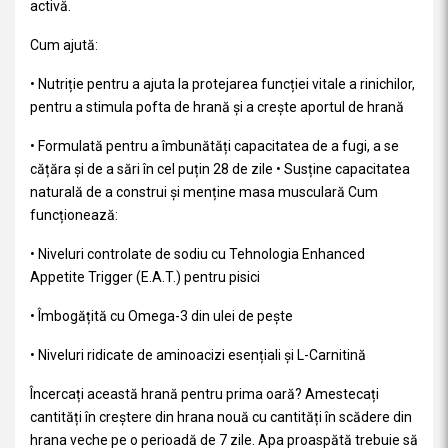
activă.
Cum ajută:
• Nutriție pentru a ajuta la protejarea funcției vitale a rinichilor,
pentru a stimula pofta de hrană și a crește aportul de hrană
• Formulată pentru a îmbunătăți capacitatea de a fugi, a se
cățăra și de a sări în cel puțin 28 de zile • Susține capacitatea
naturală de a construi și menține masa musculară Cum
funcționează:
• Niveluri controlate de sodiu cu Tehnologia Enhanced
Appetite Trigger (E.A.T.) pentru pisici
• Îmbogățită cu Omega-3 din ulei de pește
• Niveluri ridicate de aminoacizi esențiali și L-Carnitină
Încercați această hrană pentru prima oară? Amestecați
cantități în creștere din hrana nouă cu cantități în scădere din
hrana veche pe o perioadă de 7 zile. Apa proaspătă trebuie să