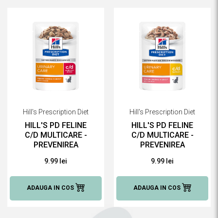
Hill's Prescription Diet
Hill's Prescription Diet
HILL'S PD FELINE
HILL'S PD FELINE
C/D MULTICARE -
C/D MULTICARE -
PREVENIREA
PREVENIREA
RECURENTEI
RECURENTEI
9.99 lei
9.99 lei
STRUVITILOR, 85 G
STRUVITILOR,
SOMON, 85 G
ADAUGA IN COS
ADAUGA IN COS