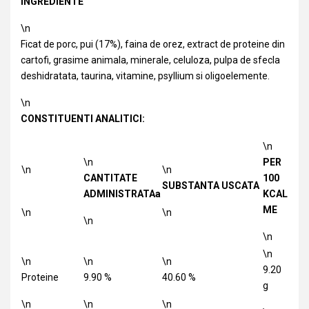
INGREDIENTE
\n
Ficat de porc, pui (17%), faina de orez, extract de proteine din
cartofi, grasime animala, minerale, celuloza, pulpa de sfecla
deshidratata, taurina, vitamine, psyllium si oligoelemente.
\n
CONSTITUENTI ANALITICI:
\n
\n
PER
\n
\n
CANTITATE
100
SUBSTANTA USCATA
ADMINISTRATAa
KCAL
ME
\n
\n
\n
\n
\n
\n
\n
\n
9.20
Proteine
9.90 %
40.60 %
g
\n
\n
\n