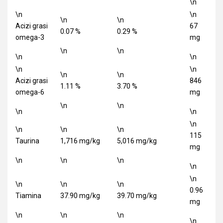
\n
\n
\n
\n
\n
Acizi grasi
67
0.07 %
0.29 %
omega-3
mg
\n
\n
\n
\n
\n
\n
\n
\n
Acizi grasi
846
1.11 %
3.70 %
omega-6
mg
\n
\n
\n
\n
\n
\n
\n
\n
115
Taurina
1,716 mg/kg
5,016 mg/kg
mg
\n
\n
\n
\n
\n
\n
\n
\n
0.96
Tiamina
37.90 mg/kg
39.70 mg/kg
mg
\n
\n
\n
\n