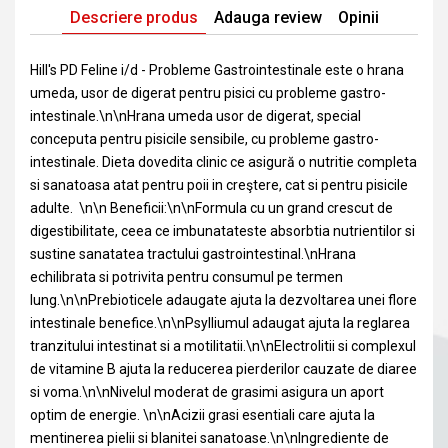
Descriere produs
Adauga review
Opinii
Hill's PD Feline i/d - Probleme Gastrointestinale este o hrana
umeda, usor de digerat pentru pisici cu probleme gastro-
intestinale.\n\nHrana umeda usor de digerat, special
conceputa pentru pisicile sensibile, cu probleme gastro-
intestinale. Dieta dovedita clinic ce asigură o nutritie completa
si sanatoasa atat pentru poii in creştere, cat si pentru pisicile
adulte. \n\n Beneficii:\n\nFormula cu un grand crescut de
digestibilitate, ceea ce imbunatateste absorbtia nutrientilor si
sustine sanatatea tractului gastrointestinal.\nHrana
echilibrata si potrivita pentru consumul pe termen
lung.\n\nPrebioticele adaugate ajuta la dezvoltarea unei flore
intestinale benefice.\n\nPsylliumul adaugat ajuta la reglarea
tranzitului intestinat si a motilitatii.\n\nElectrolitii si complexul
de vitamine B ajuta la reducerea pierderilor cauzate de diaree
si voma.\n\nNivelul moderat de grasimi asigura un aport
optim de energie. \n\nAcizii grasi esentiali care ajuta la
mentinerea pielii si blanitei sanatoase.\n\nIngrediente de