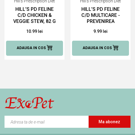
Hill's Prescription Diet
Hill's Prescription Diet
HILL'S PD FELINE
HILL'S PD FELINE
C/D CHICKEN &
C/D MULTICARE -
VEGGIE STEW, 82 G
PREVENIREA
RECURENTEI
10.99 lei
9.99 lei
STRUVITILOR, 85 G
ADAUGA IN COS
ADAUGA IN COS
Ma abonez