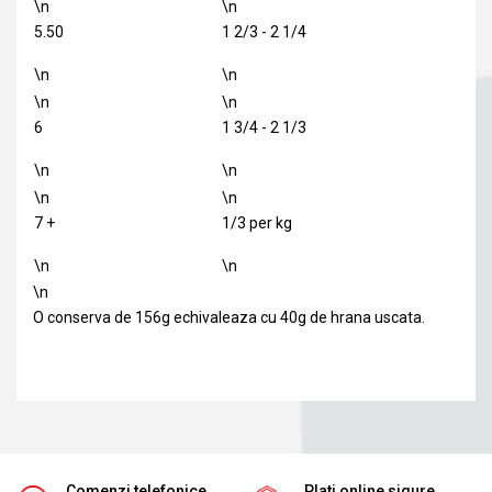
\n
\n
5.50
1 2/3 - 2 1/4
\n
\n
\n
\n
6
1 3/4 - 2 1/3
\n
\n
\n
\n
7 +
1/3 per kg
\n
\n
\n
O conserva de 156g echivaleaza cu 40g de hrana uscata.
Comenzi telefonice
Plati online sigure