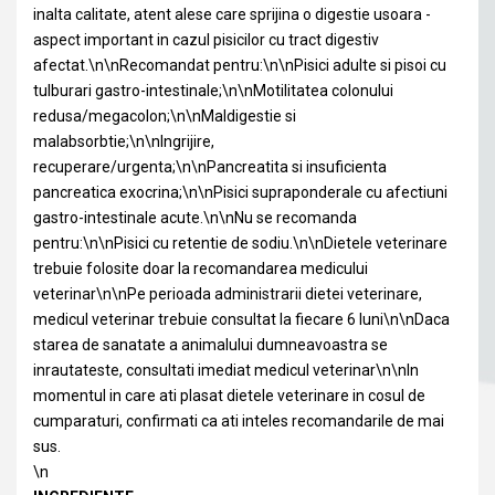
inalta calitate, atent alese care sprijina o digestie usoara -
aspect important in cazul pisicilor cu tract digestiv
afectat.\n\nRecomandat pentru:\n\nPisici adulte si pisoi cu
tulburari gastro-intestinale;\n\nMotilitatea colonului
redusa/megacolon;\n\nMaldigestie si
malabsorbtie;\n\nIngrijire,
recuperare/urgenta;\n\nPancreatita si insuficienta
pancreatica exocrina;\n\nPisici supraponderale cu afectiuni
gastro-intestinale acute.\n\nNu se recomanda
pentru:\n\nPisici cu retentie de sodiu.\n\nDietele veterinare
trebuie folosite doar la recomandarea medicului
veterinar\n\nPe perioada administrarii dietei veterinare,
medicul veterinar trebuie consultat la fiecare 6 luni\n\nDaca
starea de sanatate a animalului dumneavoastra se
inrautateste, consultati imediat medicul veterinar\n\nIn
momentul in care ati plasat dietele veterinare in cosul de
cumparaturi, confirmati ca ati inteles recomandarile de mai
sus.
\n