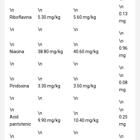
\n
\n
\n
\n
0.13
Riboflavina
5.30 mg/kg
5.60 mg/kg
mg
\n
\n
\n
\n
\n
\n
\n
\n
0.96
Niacina
38.80 mg/kg
40.60 mg/kg
mg
\n
\n
\n
\n
\n
\n
\n
\n
0.08
Piridoxina
3.30 mg/kg
3.50 mg/kg
mg
\n
\n
\n
\n
\n
\n
\n
\n
Acid
0.25
9.90 mg/kg
10.40 mg/kg
pantotenic
mg
\n
\n
\n
\n