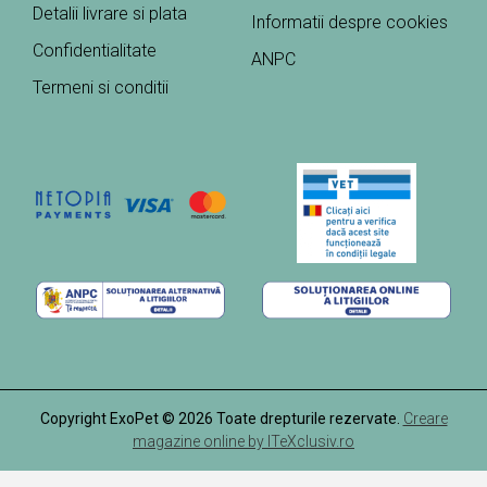
Detalii livrare si plata
Informatii despre cookies
Confidentialitate
ANPC
Termeni si conditii
Copyright ExoPet © 2026 Toate drepturile rezervate.
Creare
magazine online by ITeXclusiv.ro