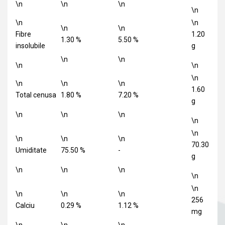
\n
\n
\n
\n
\n
\n
\n
\n
Fibre
1.20
1.30 %
5.50 %
insolubile
g
\n
\n
\n
\n
\n
\n
\n
\n
1.60
Total cenusa
1.80 %
7.20 %
g
\n
\n
\n
\n
\n
\n
\n
\n
70.30
Umiditate
75.50 %
-
g
\n
\n
\n
\n
\n
\n
\n
\n
256
Calciu
0.29 %
1.12 %
mg