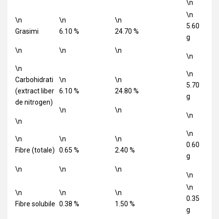
\n
\n
\n
\n
\n
5.60
Grasimi
6.10 %
24.70 %
g
\n
\n
\n
\n
\n
\n
Carbohidrati
\n
\n
5.70
(extract liber
6.10 %
24.80 %
g
de nitrogen)
\n
\n
\n
\n
\n
\n
\n
\n
0.60
Fibre (totale)
0.65 %
2.40 %
g
\n
\n
\n
\n
\n
\n
\n
\n
0.35
Fibre solubile
0.38 %
1.50 %
g