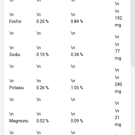
\n
\n
\n
\n
\n
\n
\n
\n
192
Fosfor
0.20 %
0.84 %
mg
\n
\n
\n
\n
\n
\n
\n
\n
77
Sodiu
0.10 %
0.34 %
mg
\n
\n
\n
\n
\n
\n
\n
\n
240
Potasiu
0.26 %
1.05 %
mg
\n
\n
\n
\n
\n
\n
\n
\n
21
Magneziu
0.02 %
0.09 %
mg
\n
\n
\n