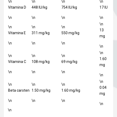
\n
\n
\n
\n
Vitamina D
448 IU/kg
754 IU/kg
17 IU
\n
\n
\n
\n
\n
\n
\n
\n
13
Vitamina E
311 mg/kg
550 mg/kg
mg
\n
\n
\n
\n
\n
\n
\n
\n
1.60
Vitamina C
108 mg/kg
69 mg/kg
mg
\n
\n
\n
\n
\n
\n
\n
\n
0.04
Beta caroten
1.50 mg/kg
1.60 mg/kg
mg
\n
\n
\n
\n
\n