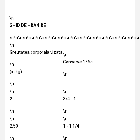
\n
GHID DE HRANIRE
\n\n\n\n\n\n\n\n\n\n\n\n\n\n\n\n\n\n\n\n\n\n\n\n\n\n\n\n\n\
\n
Greutatea corporala vizata
\n
Conserve 156g
\n
(in kg)
\n
\n
\n
\n
2
3/4 - 1
\n
\n
\n
\n
2.50
1 - 1 1/4
\n
\n