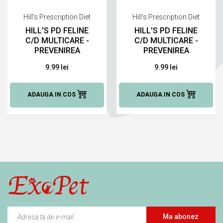
Hill's Prescription Diet
Hill's Prescription Diet
HILL'S PD FELINE
HILL'S PD FELINE
C/D MULTICARE -
C/D MULTICARE -
PREVENIREA
PREVENIREA
RECURENTEI
RECURENTEI
9.99 lei
9.99 lei
STRUVITILOR, 85 G
STRUVITILOR,
SOMON, 85 G
ADAUGA IN COS
ADAUGA IN COS
Ma abonez