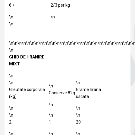
6 +
2/3 per kg
\n
\n
\n
\n\n\n\n\n\n\n\n\n\n\n\n\n\n\n\n\n\n\n\n\n\n\n\n\n\n\n\n\n\
\n
GHID DE HRANIRE
MIXT
\n
\n
\n
\n
Greutate corporala
Grame hrana
Conserve 82g
(kg)
uscata
\n
\n
\n
\n
\n
\n
2
1
20
\n
\n
\n