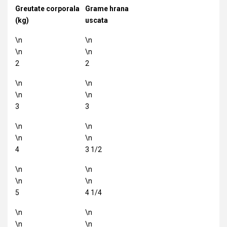
Greutate corporala
Grame hrana
(kg)
uscata
\n
\n
\n
\n
2
2
\n
\n
\n
\n
3
3
\n
\n
\n
\n
4
3 1/2
\n
\n
\n
\n
5
4 1/4
\n
\n
\n
\n