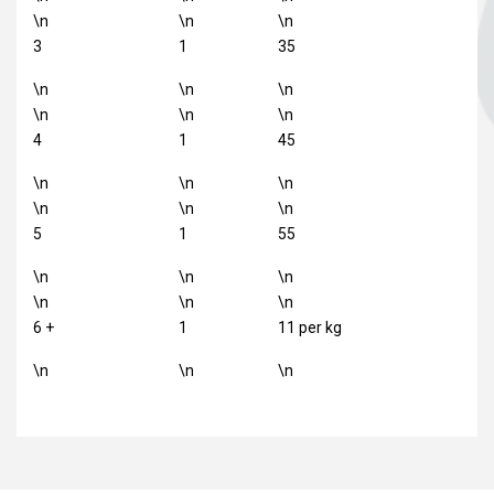
\n
\n
\n
3
1
35
\n
\n
\n
\n
\n
\n
4
1
45
\n
\n
\n
\n
\n
\n
5
1
55
\n
\n
\n
\n
\n
\n
6 +
1
11 per kg
\n
\n
\n