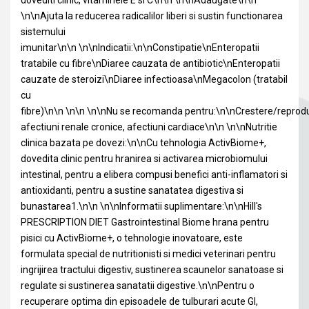
dovediti clinic, vitaminele E si C\n\n \n\nAdaugate\n\n
\n\nAjuta la reducerea radicalilor liberi si sustin functionarea
sistemului
imunitar\n\n \n\nIndicatii:\n\nConstipatie\nEnteropatii
tratabile cu fibre\nDiaree cauzata de antibiotic\nEnteropatii
cauzate de steroizi\nDiaree infectioasa\nMegacolon (tratabil
cu
fibre)\n\n \n\n \n\nNu se recomanda pentru:\n\nCrestere/reprodu
afectiuni renale cronice, afectiuni cardiace\n\n \n\nNutritie
clinica bazata pe dovezi:\n\nCu tehnologia ActivBiome+,
dovedita clinic pentru hranirea si activarea microbiomului
intestinal, pentru a elibera compusi benefici anti-inflamatori si
antioxidanti, pentru a sustine sanatatea digestiva si
bunastarea1.\n\n \n\nInformatii suplimentare:\n\nHill's
PRESCRIPTION DIET Gastrointestinal Biome hrana pentru
pisici cu ActivBiome+, o tehnologie inovatoare, este
formulata special de nutritionisti si medici veterinari pentru
ingrijirea tractului digestiv, sustinerea scaunelor sanatoase si
regulate si sustinerea sanatatii digestive.\n\nPentru o
recuperare optima din episoadele de tulburari acute GI,