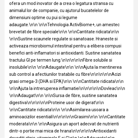
ofera un mod inovator de a crea o legatura stransa cu
animalul lor de companie, cu ajutorul bucatelelor de
dimensiuni optime cu pui si legume
adaugate.\n\n \n\nTehnologia ActivBiome+, un amestec
brevetat de fibre speciale\n\n \n\nCantitate ridicata\n\n
\n\nSustine scaunele regulate si sanatoase. Hraneste si
activeaza microbiomul intestinal pentru a elibera compusi
benefici anti-inflamatori si antioxidanti. Sustine sanatatea
tractului GI pe termen lung.\n\n\n\n\nFibre solubile si
insolubile\n\n \n\nAdaugate\n\n \n\nAjuta la mentinerea
sub control a afectiunilor tratabile cu fibre\n\n\n\n\nAcizi
grasi omega-3 (DHA si EPA)\n\n \n\nCantitate ridicata\n\n
\n\nAjuta la intreruperea inflamatiei\n\n\n\n\nDovleac\n\n
\n\nAdaugat\n\n \n\nSursa de fibre, sustine sanatatea
digestiva\n\n\n\n\nProteine usor de digerat\n\n
\n\nCantitate ridicata\n\n \n\nAsimilarea usoara a
aminoacizilor esentiali\n\n\n\n\nGrasimi\n\n \n\nCantitate
moderata\n\n \n\nAsigura un aport adecvat de nutrienti
dintr-o portie mai mica de hrana\n\n\n\n\nAntioxidanti