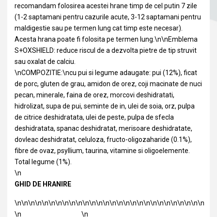
recomandam folosirea acestei hrane timp de cel putin 7 zile
(1-2 saptamani pentru cazurile acute, 3-12 saptamani pentru
maldigestie sau pe termen lung cat timp este necesar).
Acesta hrana poate fi folosita pe termen lung.\n\nEmblema
S+OXSHIELD: reduce riscul de a dezvolta pietre de tip struvit
sau oxalat de calciu.
\nCOMPOZITIE:\ncu pui si legume adaugate: pui (12%), ficat
de porc, gluten de grau, amidon de orez, coji macinate de nuci
pecan, minerale, faina de orez, morcovi deshidratati,
hidrolizat, supa de pui, seminte de in, ulei de soia, orz, pulpa
de citrice deshidratata, ulei de peste, pulpa de sfecla
deshidratata, spanac deshidratat, merisoare deshidratate,
dovleac deshidratat, celuloza, fructo-oligozaharide (0.1%),
fibre de ovaz, psyllium, taurina, vitamine si oligoelemente.
Total legume (1%).
\n
GHID DE HRANIRE
\n\n\n\n\n\n\n\n\n\n\n\n\n\n\n\n\n\n\n\n\n\n\n\n\n\n\n\n
\n
\n