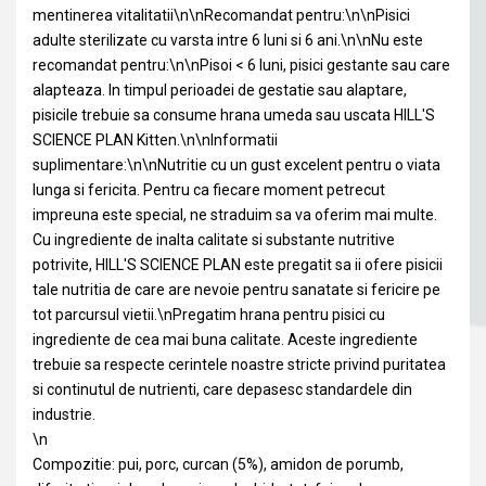
mentinerea vitalitatii\n\nRecomandat pentru:\n\nPisici
adulte sterilizate cu varsta intre 6 luni si 6 ani.\n\nNu este
recomandat pentru:\n\nPisoi < 6 luni, pisici gestante sau care
alapteaza. In timpul perioadei de gestatie sau alaptare,
pisicile trebuie sa consume hrana umeda sau uscata HILL'S
SCIENCE PLAN Kitten.\n\nInformatii
suplimentare:\n\nNutritie cu un gust excelent pentru o viata
lunga si fericita. Pentru ca fiecare moment petrecut
impreuna este special, ne straduim sa va oferim mai multe.
Cu ingrediente de inalta calitate si substante nutritive
potrivite, HILL'S SCIENCE PLAN este pregatit sa ii ofere pisicii
tale nutritia de care are nevoie pentru sanatate si fericire pe
tot parcursul vietii.\nPregatim hrana pentru pisici cu
ingrediente de cea mai buna calitate. Aceste ingrediente
trebuie sa respecte cerintele noastre stricte privind puritatea
si continutul de nutrienti, care depasesc standardele din
industrie.
\n
Compozitie: pui, porc, curcan (5%), amidon de porumb,