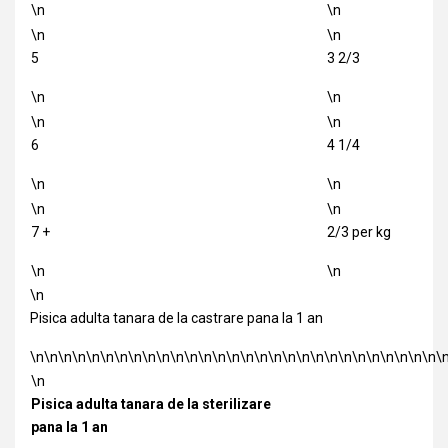
\n
\n
\n
\n
5
3 2/3
\n
\n
\n
\n
6
4 1/4
\n
\n
\n
\n
7 +
2/3 per kg
\n
\n
\n
Pisica adulta tanara de la castrare pana la 1 an
\n\n\n\n\n\n\n\n\n\n\n\n\n\n\n\n\n\n\n\n\n\n\n\n\n\n\n\n\n\
\n
Pisica adulta tanara de la sterilizare
pana la 1 an