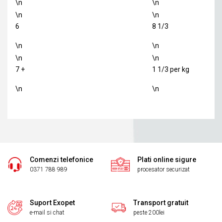
\n
\n
\n
\n
6
8 1/3
\n
\n
\n
\n
7 +
1 1/3 per kg
\n
\n
Comenzi telefonice
Plati online sigure
0371 788 989
procesator securizat
Suport Exopet
Transport gratuit
e-mail si chat
peste 200lei