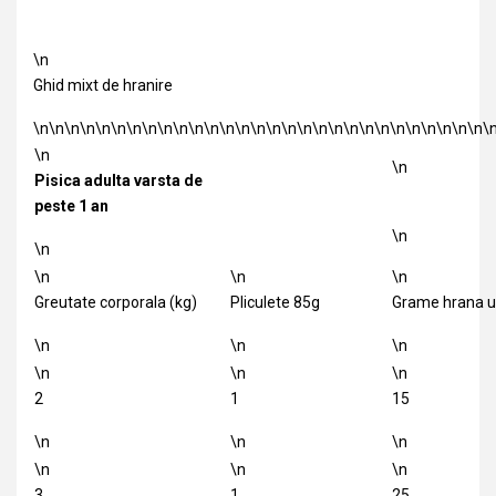
\n
Ghid mixt de hranire
\n\n\n\n\n\n\n\n\n\n\n\n\n\n\n\n\n\n\n\n\n\n\n\n\n\n\n\n\n\
\n
\n
Pisica adulta varsta de
peste 1 an
\n
\n
\n
\n
\n
Greutate corporala (kg)
Pliculete 85g
Grame hrana u
\n
\n
\n
\n
\n
\n
2
1
15
\n
\n
\n
\n
\n
\n
3
1
25