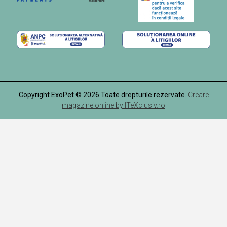
Copyright ExoPet © 2026 Toate drepturile rezervate.
Creare
magazine online by ITeXclusiv.ro