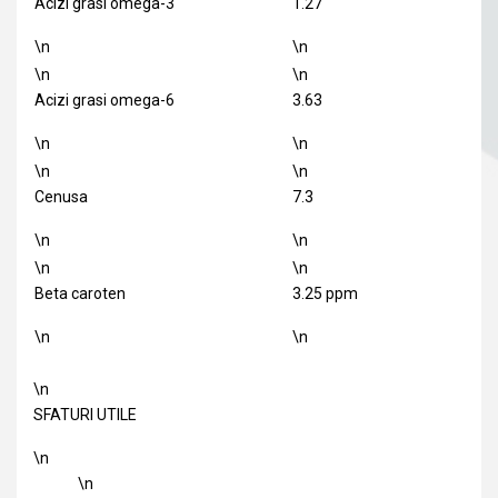
Acizi grasi omega-3
1.27
\n
\n
\n
\n
Acizi grasi omega-6
3.63
\n
\n
\n
\n
Cenusa
7.3
\n
\n
\n
\n
Beta caroten
3.25 ppm
\n
\n
\n
SFATURI UTILE
\n
\n