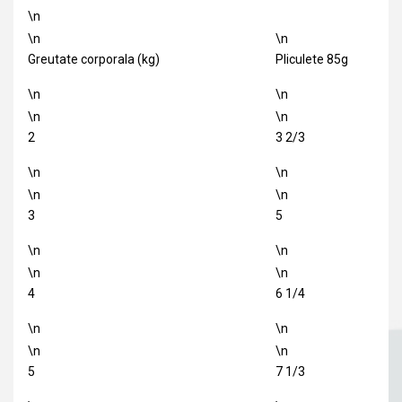
\n
\n
\n
Greutate corporala (kg)
Pliculete 85g
\n
\n
\n
\n
2
3 2/3
\n
\n
\n
\n
3
5
\n
\n
\n
\n
4
6 1/4
\n
\n
\n
\n
5
7 1/3