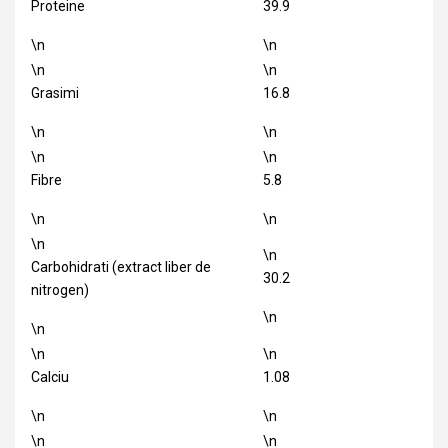
Proteine
39.9
\n
\n
\n
\n
Grasimi
16.8
\n
\n
\n
\n
Fibre
5.8
\n
\n
\n
\n
Carbohidrati (extract liber de
30.2
nitrogen)
\n
\n
\n
\n
Calciu
1.08
\n
\n
\n
\n