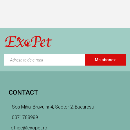
PENTRU
PENTRU
PENTRU
PISICI
PISICI
PISICI
Ma abonez
CONTACT
Sos Mihai Bravu nr 4, Sector 2, Bucuresti
0371788989
office@exopet.ro