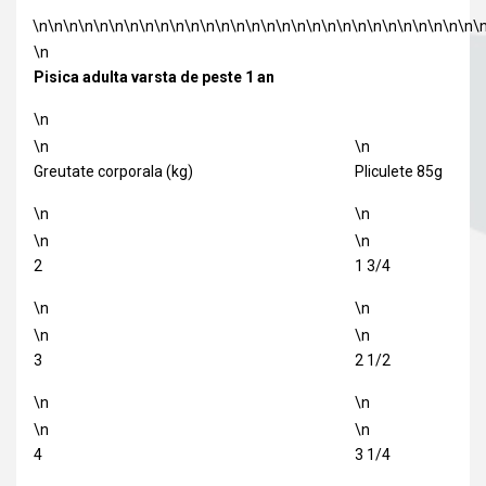
\n\n\n\n\n\n\n\n\n\n\n\n\n\n\n\n\n\n\n\n\n\n\n\n\n\n\n\n\n\
\n
Pisica adulta varsta de peste 1 an
\n
\n
\n
Greutate corporala (kg)
Pliculete 85g
\n
\n
\n
\n
2
1 3/4
\n
\n
\n
\n
3
2 1/2
\n
\n
\n
\n
4
3 1/4