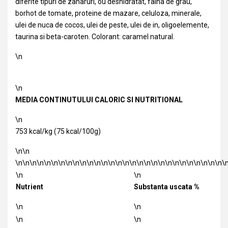
diferite tipuri de zaharuri, ou deshidratat, faina de grau,
borhot de tomate, proteine de mazare, celuloza, minerale,
ulei de nuca de cocos, ulei de peste, ulei de in, oligoelemente,
taurina si beta-caroten. Colorant: caramel natural.
\n
\n
MEDIA CONTINUTULUI CALORIC SI NUTRITIONAL
\n
753 kcal/kg (75 kcal/100g)
\n\n
\n\n\n\n\n\n\n\n\n\n\n\n\n\n\n\n\n\n\n\n\n\n\n\n\n\n\n\n\n\
\n
\n
Nutrient
Substanta uscata %
\n
\n
\n
\n