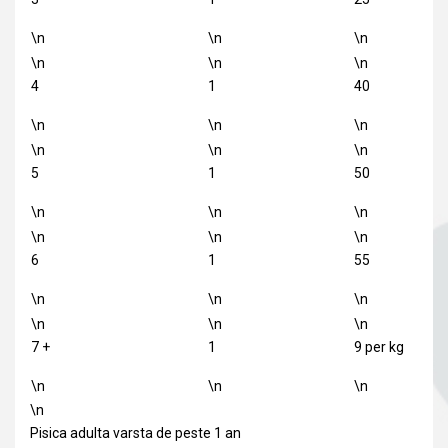
\n
\n
\n
\n
\n
\n
4
1
40
\n
\n
\n
\n
\n
\n
5
1
50
\n
\n
\n
\n
\n
\n
6
1
55
\n
\n
\n
\n
\n
\n
7 +
1
9 per kg
\n
\n
\n
\n
Pisica adulta varsta de peste 1 an