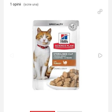
1 opinii
(scrie una)