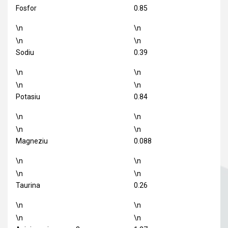
Fosfor
0.85
\n
\n
\n
\n
Sodiu
0.39
\n
\n
\n
\n
Potasiu
0.84
\n
\n
\n
\n
Magneziu
0.088
\n
\n
\n
\n
Taurina
0.26
\n
\n
\n
\n