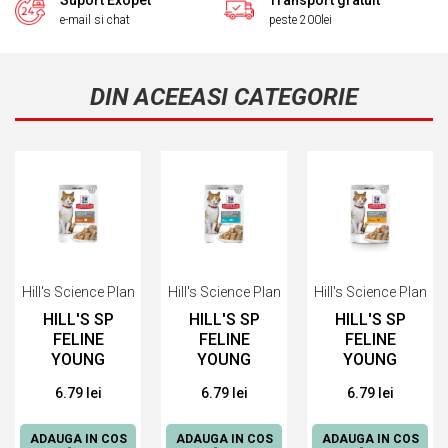
Suport Exopet
Transport gratuit
e-mail si chat
peste 200lei
DIN ACEEASI CATEGORIE
Hill's Science Plan
Hill's Science Plan
Hill's Science Plan
HILL'S SP
HILL'S SP
HILL'S SP
FELINE
FELINE
FELINE
YOUNG
YOUNG
YOUNG
ADULT
ADULT
ADULT
6.79 lei
6.79 lei
6.79 lei
PLIC
PLIC
STERILISED
CURCAN,
PASTRAV,
PLIC PUI,
85 G
85 G
85 G
ADAUGA IN COS
ADAUGA IN COS
ADAUGA IN COS