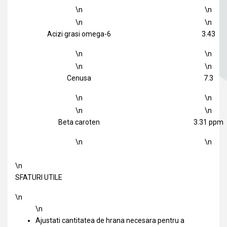
\n
\n
\n
\n
Acizi grasi omega-6
3.43
\n
\n
\n
\n
Cenusa
7.3
\n
\n
\n
\n
Beta caroten
3.31 ppm
\n
\n
\n
SFATURI UTILE
\n
\n
Ajustati cantitatea de hrana necesara pentru a