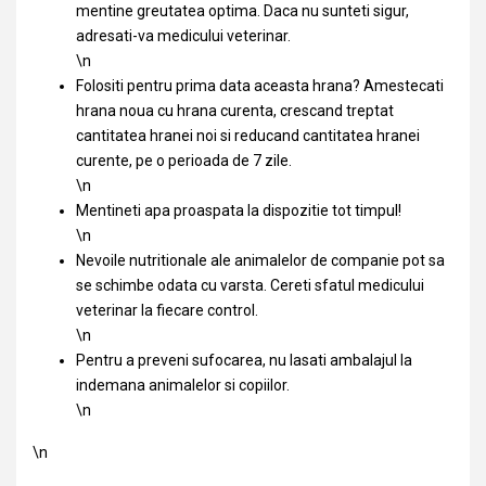
mentine greutatea optima. Daca nu sunteti sigur,
adresati-va medicului veterinar.
\n
Folositi pentru prima data aceasta hrana? Amestecati
hrana noua cu hrana curenta, crescand treptat
cantitatea hranei noi si reducand cantitatea hranei
curente, pe o perioada de 7 zile.
\n
Mentineti apa proaspata la dispozitie tot timpul!
\n
Nevoile nutritionale ale animalelor de companie pot sa
se schimbe odata cu varsta. Cereti sfatul medicului
veterinar la fiecare control.
\n
Pentru a preveni sufocarea, nu lasati ambalajul la
indemana animalelor si copiilor.
\n
\n