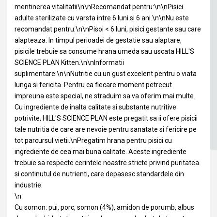
mentinerea vitalitatii\n\nRecomandat pentru:\n\nPisici
adulte sterilizate cu varsta intre 6 luni si 6 ani.\n\nNu este
recomandat pentru:\n\nPisoi < 6 luni, pisici gestante sau care
alapteaza. In timpul perioadei de gestatie sau alaptare,
pisicile trebuie sa consume hrana umeda sau uscata HILL'S
SCIENCE PLAN Kitten.\n\nInformatii
suplimentare:\n\nNutritie cu un gust excelent pentru o viata
lunga si fericita. Pentru ca fiecare moment petrecut
impreuna este special, ne straduim sa va oferim mai multe.
Cu ingrediente de inalta calitate si substante nutritive
potrivite, HILL'S SCIENCE PLAN este pregatit sa ii ofere pisicii
tale nutritia de care are nevoie pentru sanatate si fericire pe
tot parcursul vietii.\nPregatim hrana pentru pisici cu
ingrediente de cea mai buna calitate. Aceste ingrediente
trebuie sa respecte cerintele noastre stricte privind puritatea
si continutul de nutrienti, care depasesc standardele din
industrie.
\n
Cu somon: pui, porc, somon (4%), amidon de porumb, albus