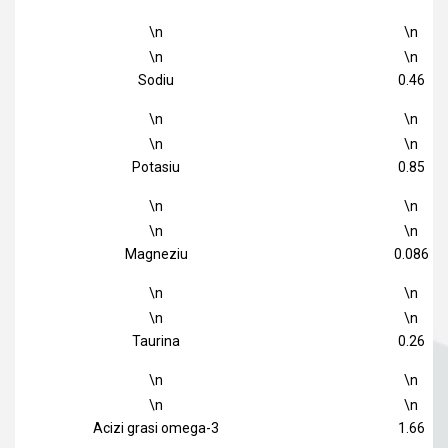
\n
\n
\n
\n
Sodiu
0.46
\n
\n
\n
\n
Potasiu
0.85
\n
\n
\n
\n
Magneziu
0.086
\n
\n
\n
\n
Taurina
0.26
\n
\n
\n
\n
Acizi grasi omega-3
1.66