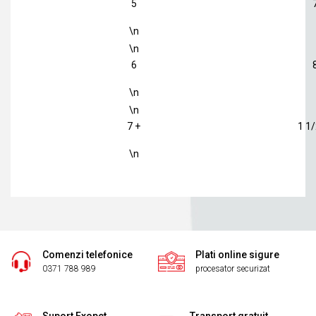
5
\n
\n
6
\n
\n
7 +
1 1/
\n
Comenzi telefonice
Plati online sigure
0371 788 989
procesator securizat