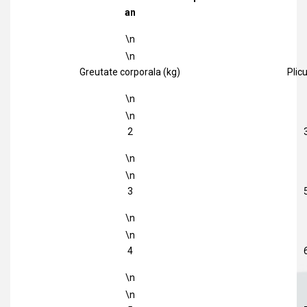
an
\n
\n
Greutate corporala (kg)
Plic
\n
\n
2
\n
\n
3
\n
\n
4
\n
\n