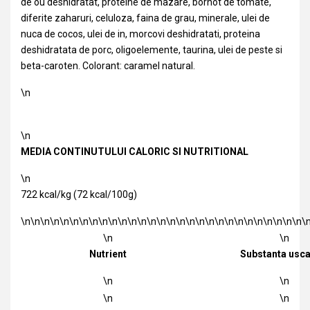
de ou deshidratat, proteine de mazare, borhot de tomate,
diferite zaharuri, celuloza, faina de grau, minerale, ulei de
nuca de cocos, ulei de in, morcovi deshidratati, proteina
deshidratata de porc, oligoelemente, taurina, ulei de peste si
beta-caroten. Colorant: caramel natural.
\n
\n
MEDIA CONTINUTULUI CALORIC SI NUTRITIONAL
\n
722 kcal/kg (72 kcal/100g)
\n\n\n\n\n\n\n\n\n\n\n\n\n\n\n\n\n\n\n\n\n\n\n\n\n\n\n\n\n\
\n
\n
Nutrient
Substanta usca
\n
\n
\n
\n