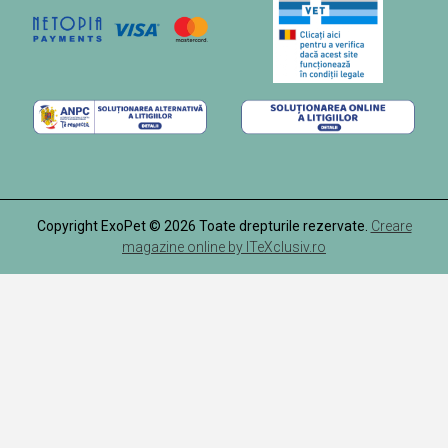
Copyright ExoPet © 2026 Toate drepturile rezervate.
Creare
magazine online by ITeXclusiv.ro