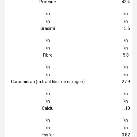
Proteine
43.4
\n
\n
\n
\n
Grasimi
15.5
\n
\n
\n
\n
Fibre
5.8
\n
\n
\n
\n
Carbohidrati (extract liber de nitrogen)
27.9
\n
\n
\n
\n
Calciu
1.10
\n
\n
\n
\n
Fosfor
0.82