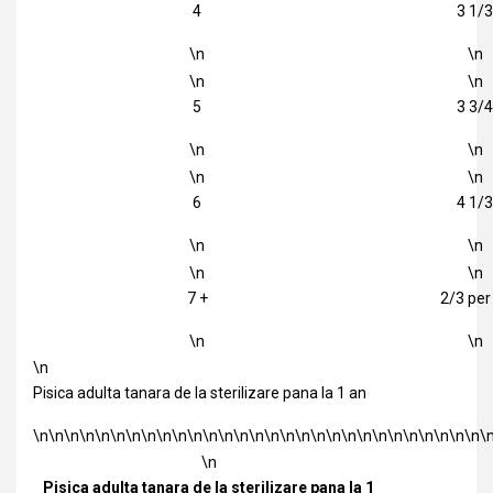
4
3 1/3
\n
\n
\n
\n
5
3 3/4
\n
\n
\n
\n
6
4 1/3
\n
\n
\n
\n
7 +
2/3 per
\n
\n
\n
Pisica adulta tanara de la sterilizare pana la 1 an
\n\n\n\n\n\n\n\n\n\n\n\n\n\n\n\n\n\n\n\n\n\n\n\n\n\n\n\n\n\
\n
Pisica adulta tanara de la sterilizare pana la 1