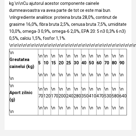
kg.\n\nCu ajutorul acestor componente cainele
dumneavoastra va avea parte de tot ce este mai bun.
\nIngrediente analitice: proteina bruta 28,0%, continut de
grasime 16,0%, fibra bruta 2,5%, cenusa bruta 7,5%, umiditate
10,0%, omega-3 0,9%, omega-6 2,0%, EPA 20: 5 n3 0,3% 6 n3)
0,5%, calciu 1,5%, fosfor 1,1%.
\n\n\n\n\n\n\n\n\n\n\n\n\n\n\n\n\n\n\n\n\n\n\n\n\n\n\n\n\n\
\n
\n
\n
\n
\n
\n
\n
\n
\n
\n
\n
\n
\n
Greutatea
5
10
15
20
25
30
40
50
60
70
80
90
cainelui (kg)
\n
\n
\n
\n
\n
\n
\n
\n
\n
\n
\n
\n
\n
\n
\n
\n
\n
\n
\n
\n
\n
\n
\n
\n
\n
\n
Aport zilnic
70
120
170
200
240
280
350
410
470
530
580
640
(g)
\n
\n
\n
\n
\n
\n
\n
\n
\n
\n
\n
\n
\n