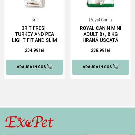
Brit
Royal Canin
BRIT FRESH
ROYAL CANIN MINI
TURKEY AND PEA
ADULT 8+, 8 KG
LIGHT FIT AND SLIM
HRANĂ USCATĂ
12 KG HRANĂ
PENTRU CAINI
234.99 lei
238.99 lei
USCATĂ PENTRU
CAINI
ADAUGA IN COS
ADAUGA IN COS