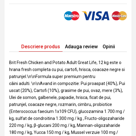
Descriere produs
Adauga review
Opinii
Brit Fresh Chicken and Potato Adult Great Life, 12 kg este o
hrana fresh completa cu pui, cartofi, hrisca, coacaze negre si
patrunjel.\n\nFormula super premium pentru
câini adulti. \n\nAvand in compozitie: Pui proaspat (40%), Pui
uscat (20%), Cartofi (10%), grasime de pui, ovaz, mere (3%),
Ulei de somon, galbenele, papadie, hrisca, ficat de pui,
patrunjel, coacaze negre, rozmarin, cimbru, probiotice
(Enterococcus faecium 1x109 CFU), glucozamina 1.700 mg /
kg, sulfat de condroitina 1.300 mg / kg , Fructo-oligozaharide
220 mg / kg, β-glucani 200 mg / kg, Mannan-oligozaharide
180 mg / kg, Yucca 150 mg / kg, Mussel verzuie 100 mg /