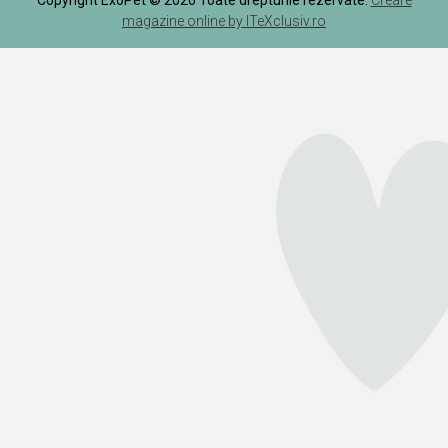
magazine online by ITeXclusiv.ro