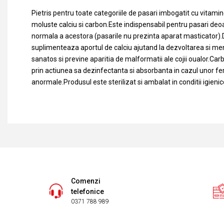
Pietris pentru toate categoriile de pasari imbogatit cu vitamin
moluste calciu si carbon.Este indispensabil pentru pasari deo
normala a acestora (pasarile nu prezinta aparat masticator
suplimenteaza aportul de calciu ajutand la dezvoltarea si me
sanatos si previne aparitia de malformatii ale cojii oualor.Car
prin actiunea sa dezinfectanta si absorbanta in cazul unor fe
anormale.Produsul este sterilizat si ambalat in conditii igieni
Comenzi
telefonice
0371 788 989