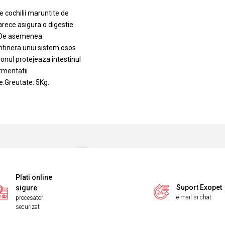
e cochilii maruntite de
arece asigura o digestie
).De asemenea
ntinera unui sistem osos
bonul protejeaza intestinul
rmentatii
ce.Greutate: 5Kg.
Plati online
Suport Exopet
sigure
e-mail si chat
procesator
securizat