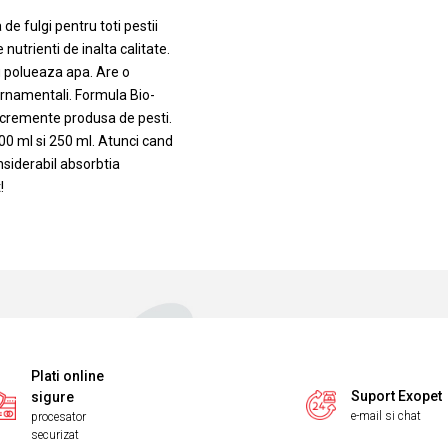
e fulgi pentru toti pestii
nutrienti de inalta calitate.
 polueaza apa. Are o
 ornamentali. Formula Bio-
 excremente produsa de pesti.
00 ml si 250 ml. Atunci cand
nsiderabil absorbtia
!
Plati online
Suport Exopet
sigure
e-mail si chat
procesator
securizat