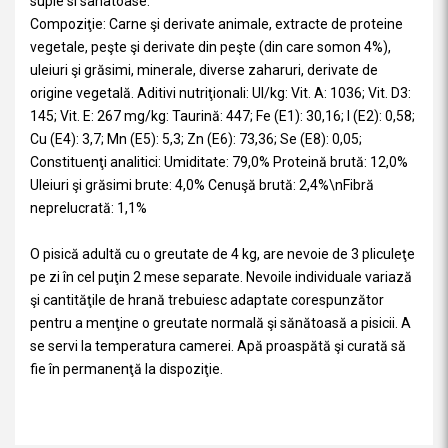
suple si sanatoase.
Compoziţie: Carne şi derivate animale, extracte de proteine
vegetale, peşte şi derivate din peşte (din care somon 4%),
uleiuri şi grăsimi, minerale, diverse zaharuri, derivate de
origine vegetală. Aditivi nutriţionali: UI/kg: Vit. A: 1036; Vit. D3:
145; Vit. E: 267 mg/kg: Taurină: 447; Fe (E1): 30,16; I (E2): 0,58;
Cu (E4): 3,7; Mn (E5): 5,3; Zn (E6): 73,36; Se (E8): 0,05;
Constituenţi analitici: Umiditate: 79,0% Proteină brută: 12,0%
Uleiuri şi grăsimi brute: 4,0% Cenuşă brută: 2,4%\nFibră
neprelucrată: 1,1%
O pisică adultă cu o greutate de 4 kg, are nevoie de 3 pliculeţe
pe zi în cel puţin 2 mese separate. Nevoile individuale variază
şi cantităţile de hrană trebuiesc adaptate corespunzător
pentru a menţine o greutate normală şi sănătoasă a pisicii. A
se servi la temperatura camerei. Apă proaspătă şi curată să
fie în permanenţă la dispoziţie.