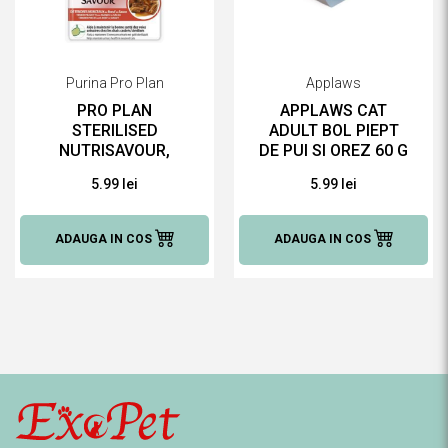
Purina Pro Plan
Applaws
PRO PLAN
APPLAWS CAT
STERILISED
ADULT BOL PIEPT
NUTRISAVOUR,
DE PUI SI OREZ 60 G
STERILISED VITA 85
HRANĂ UMEDĂ
5.99 lei
5.99 lei
G HRANĂ UMEDĂ
PENTRU PISICI
PENTRU PISICI
ADAUGA IN COS
ADAUGA IN COS