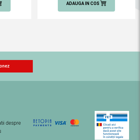
ADAUGA IN COS
onez
tii despre
s