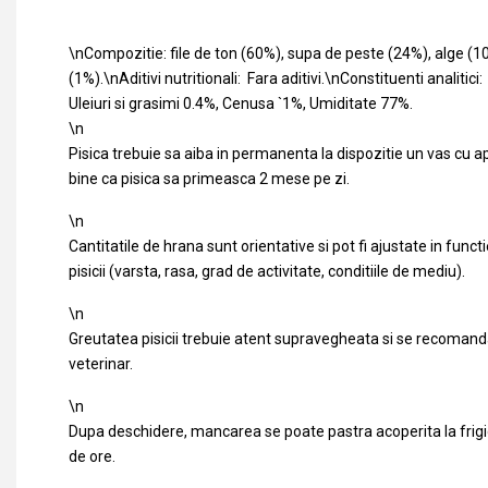
\nCompozitie: file de ton (60%), supa de peste (24%), alge (1
(1%).\nAditivi nutritionali: Fara aditivi.\nConstituenti analitic
Uleiuri si grasimi 0.4%, Cenusa `1%, Umiditate 77%.
\n
Pisica trebuie sa aiba in permanenta la dispozitie un vas cu a
bine ca pisica sa primeasca 2 mese pe zi.
\n
Cantitatile de hrana sunt orientative si pot fi ajustate in funct
pisicii (varsta, rasa, grad de activitate, conditiile de mediu).
\n
Greutatea pisicii trebuie atent supravegheata si se recomanda 
veterinar.
\n
Dupa deschidere, mancarea se poate pastra acoperita la fri
de ore.