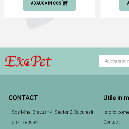
ADAUGA IN COS
CONTACT
Utile in 
Sos Mihai Bravu nr 4, Sector 2, Bucuresti
Istoric come
Contact
0371788989