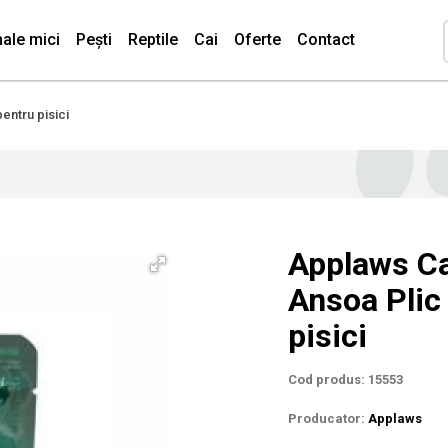
ale mici
Pești
Reptile
Cai
Oferte
Contact
entru pisici
Applaws Cat
Ansoa Plic
pisici
Cod produs: 15553
Producator:
Applaws