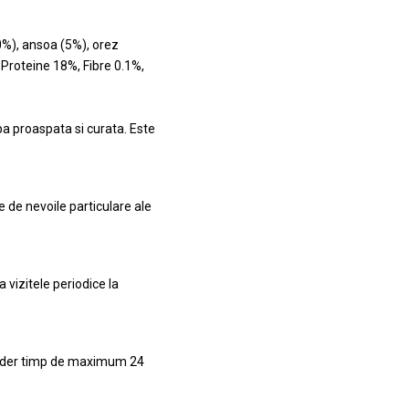
0%), ansoa (5%), orez
i: Proteine 18%, Fibre 0.1%,
pa proaspata si curata. Este
ie de nevoile particulare ale
vizitele periodice la
gider timp de maximum 24