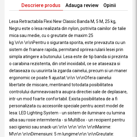
Descriere produs
Adauga review
Opinii
Lesa Retractabila Flexi New Classic Banda M, 5 M, 25 kg,
Negru este o lesa realizata din nylon, potrivita cainilor de talie
mica sau medie, cu o greutate de maxim 25
kg.\n\n \n\nPentru o siguranta sporita, este prevazuta cu un
sistem de franare rapida, permitand oprirea rularii lesei prin
simpla atingere a butonului. Lesa este de tip banda si prezinta
o carabina rezistenta, din otel inoxidabil, ce se ataseaza si
detaseaza cu usurinta la zgarda cainelui, precum si un maner
ergonomic ce poate fi ajustat.\n\n \n\nOfera cainelui
libertate de miscare, mentinand totodata posibilitatea
controlului dumneavoastra asupra directiei sale de deplasare,
intr-un mod foarte confortabil. Exista posibilitatea de a fi
personalizata cu accesoriile speciale pentru acest model de
lesa: LED Lighting System - un sistem de iluminare cu lumina
alba sau rosie intermitenta - si MultiBox - un recipient pentru
saci igienici sau snack-uri.\n\n \n\n \n\n \n\nMarime:
M\n\n \n\nDimensiuni: 5 m lungime\n\n \n\nGreutate: