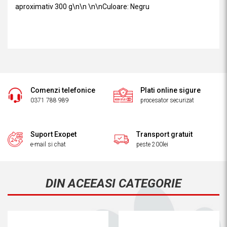
aproximativ 300 g\n\n \n\nCuloare: Negru
Comenzi telefonice
Plati online sigure
0371 788 989
procesator securizat
Suport Exopet
Transport gratuit
e-mail si chat
peste 200lei
DIN ACEEASI CATEGORIE