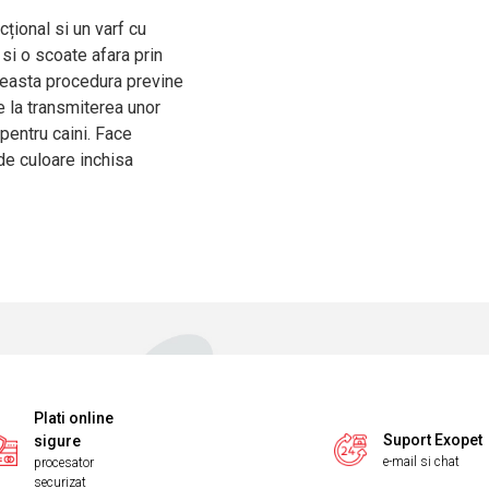
țional si un varf cu
si o scoate afara prin
Aceasta procedura previne
ce la transmiterea unor
pentru caini. Face
de culoare inchisa
Plati online
Suport Exopet
sigure
e-mail si chat
procesator
securizat