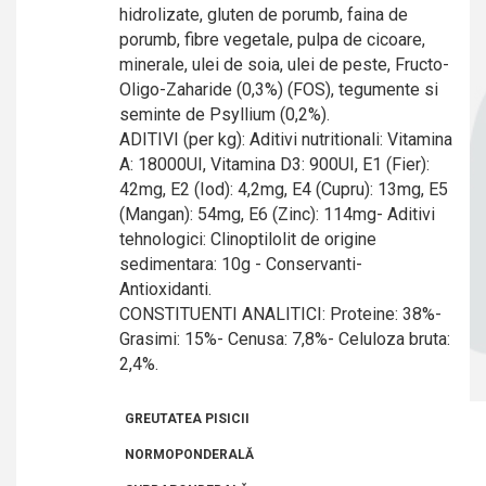
hidrolizate, gluten de porumb, faina de
porumb, fibre vegetale, pulpa de cicoare,
minerale, ulei de soia, ulei de peste, Fructo-
Oligo-Zaharide (0,3%) (FOS), tegumente si
seminte de Psyllium (0,2%).
ADITIVI (per kg): Aditivi nutritionali: Vitamina
A: 18000UI, Vitamina D3: 900UI, E1 (Fier):
42mg, E2 (Iod): 4,2mg, E4 (Cupru): 13mg, E5
(Mangan): 54mg, E6 (Zinc): 114mg- Aditivi
tehnologici: Clinoptilolit de origine
sedimentara: 10g - Conservanti-
Antioxidanti.
CONSTITUENTI ANALITICI: Proteine: 38%-
Grasimi: 15%- Cenusa: 7,8%- Celuloza bruta:
2,4%.
GREUTATEA PISICII
NORMOPONDERALĂ