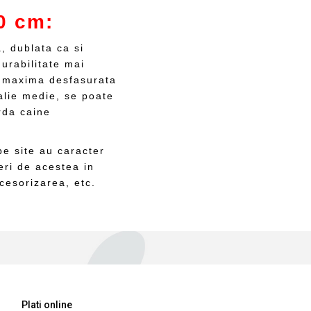
0 cm:
, dublata ca si
durabilitate mai
a maxima desfasurata
alie medie, se poate
rda caine
e site au caracter
eri de acestea in
cesorizarea, etc.
Plati online