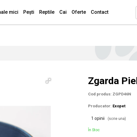
ale mici
Pești
Reptile
Cai
Oferte
Contact
Zgarda Pie
Cod produs: ZGPD46N
Producator:
Exopet
1 opinii
(scrie una)
În Stoc