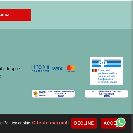
onez
tii despre
s
Citeste mai mult
DECLINE
ACCEPT
u Politica cookie.
eXclusiv.ro