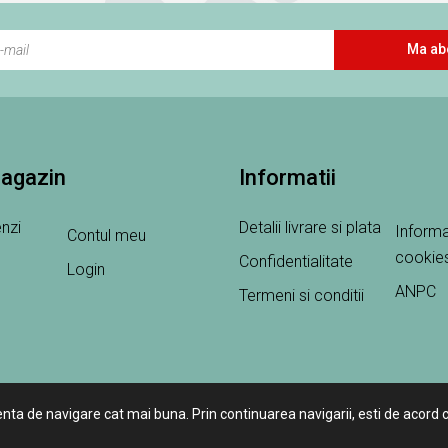
Ma ab
magazin
Informatii
nzi
Detalii livrare si plata
Informa
Contul meu
cookie
Confidentialitate
Login
ANPC
Termeni si conditii
enta de navigare cat mai buna. Prin continuarea navigarii, esti de acord c
ExoPet © 2026 Toate drepturile rezervate.
Creare magazine online by IT