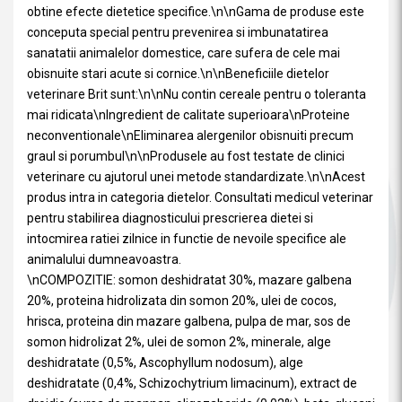
obtine efecte dietetice specifice.\n\nGama de produse este
conceputa special pentru prevenirea si imbunatatirea
sanatatii animalelor domestice, care sufera de cele mai
obisnuite stari acute si cornice.\n\nBeneficiile dietelor
veterinare Brit sunt:\n\nNu contin cereale pentru o toleranta
mai ridicata\nIngredient de calitate superioara\nProteine
neconventionale\nEliminarea alergenilor obisnuiti precum
graul si porumbul\n\nProdusele au fost testate de clinici
veterinare cu ajutorul unei metode standardizate.\n\nAcest
produs intra in categoria dietelor. Consultati medicul veterinar
pentru stabilirea diagnosticului prescrierea dietei si
intocmirea ratiei zilnice in functie de nevoile specifice ale
animalului dumneavoastra.
\nCOMPOZITIE: somon deshidratat 30%, mazare galbena
20%, proteina hidrolizata din somon 20%, ulei de cocos,
hrisca, proteina din mazare galbena, pulpa de mar, sos de
somon hidrolizat 2%, ulei de somon 2%, minerale, alge
deshidratate (0,5%, Ascophyllum nodosum), alge
deshidratate (0,4%, Schizochytrium limacinum), extract de