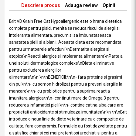
Descriere produs
Adauga review
Opinii
Brit VD Grain Free Cat Hypoallergenic este o hrana dietetica
completa pentru pisici, menita sa reduca riscul de alergii si
intoleranta alimentara, precum si sa imbunataseasca
sanatatea pielii si a blanii. Aceasta dieta este recomandata
pentru urmatoarele afectiuni:\nDermatita alergica si
atopica\nReactii alergice si intoleranta alimentara\nParte a
unei solutii dermatologice complexe\nDieta eliminative
pentru excluderea alergiilor
alimentare\n\n \n\nBENEFICII:\n\n- fara proteine si grasimi
din pui\n\n- cu somon hidrolizat pentru a preveni alergiile la
mancare\n\n- cu probiotice pentru a suprima reactia
imunitara alergica\n\n- continut mare de Omega 3 pentru
reducerea inflamatiei pielii\n\n- contine catina alba care are
proprietati antioxidante si stimuleaza imunitatea\n\n \n\nBrit
introduce o noua linie de diete veterinare cu o compozitie de
calitate, fara compromis. Formulele au fost dezvoltate pentru
a satisfice chiar si cei mai pretentiosi urechiati si pentru a