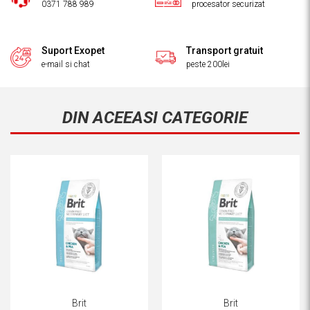
0371 788 989
procesator securizat
Suport Exopet
Transport gratuit
e-mail si chat
peste 200lei
DIN ACEEASI CATEGORIE
Brit
Brit