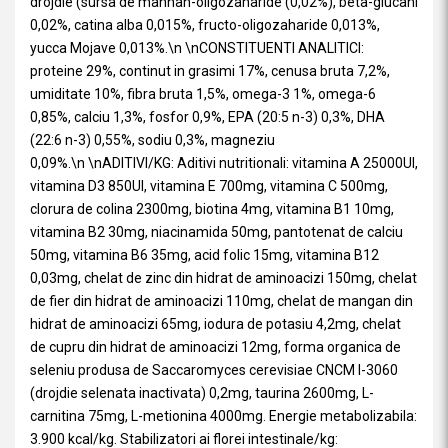
drojdie (sursa de mannan-oligozaharide (0,02%), beta-glucani
0,02%, catina alba 0,015%, fructo-oligozaharide 0,013%,
yucca Mojave 0,013%.\n \nCONSTITUENTI ANALITICI:
proteine 29%, continut in grasimi 17%, cenusa bruta 7,2%,
umiditate 10%, fibra bruta 1,5%, omega-3 1%, omega-6
0,85%, calciu 1,3%, fosfor 0,9%, EPA (20:5 n-3) 0,3%, DHA
(22:6 n-3) 0,55%, sodiu 0,3%, magneziu
0,09%.\n \nADITIVI/KG: Aditivi nutritionali: vitamina A 25000UI,
vitamina D3 850UI, vitamina E 700mg, vitamina C 500mg,
clorura de colina 2300mg, biotina 4mg, vitamina B1 10mg,
vitamina B2 30mg, niacinamida 50mg, pantotenat de calciu
50mg, vitamina B6 35mg, acid folic 15mg, vitamina B12
0,03mg, chelat de zinc din hidrat de aminoacizi 150mg, chelat
de fier din hidrat de aminoacizi 110mg, chelat de mangan din
hidrat de aminoacizi 65mg, iodura de potasiu 4,2mg, chelat
de cupru din hidrat de aminoacizi 12mg, forma organica de
seleniu produsa de Saccaromyces cerevisiae CNCM I-3060
(drojdie selenata inactivata) 0,2mg, taurina 2600mg, L-
carnitina 75mg, L-metionina 4000mg. Energie metabolizabila:
3.900 kcal/kg. Stabilizatori ai florei intestinale/kg: