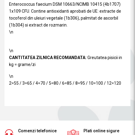
Enterococcus faecium DSM 10663/NCIMB 10415 (4b1707)
1x109 CFU. Contine antioxidanti aprobati de UE: extracte de
tocoferol din uleiuri vegetale (1b306), palmitat de ascorbil
(1b304) si extract de rozmarin.
\n
\n
CANTITATEA ZILNICA RECOMANDATA:
Greutatea pisicii in
kg = grame/zi
\n
2=55 / 3=65 / 4=70 / 5=80 / 6=85 / 8=95 / 10=100 / 12=120
Comenzi telefonice
Plati online sigure