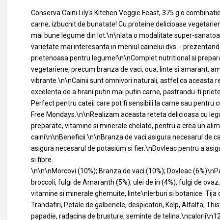
Conserva Caini Lily's Kitchen Veggie Feast, 375 g o combinatie
carne, izbucnit de bunatate! Cu proteine delicioase vegetariene
mai bune legume din lot.\n\nIata o modalitate super-sanatoa
varietate mai interesanta in meniul cainelui dvs. - prezentan
prietenoasa pentru legume!\n\nComplet nutritional si prepara
vegetariene, precum branza de vaci, oua, linte si amarant, 
vibrante.\n\nCainii sunt omnivori naturali, astfel ca aceasta 
excelenta de a hrani putin mai putin carne, pastrandu-ti prieten
Perfect pentru cateii care pot fi sensibili la carne sau pentru 
Free Mondays.\n\nRealizam aceasta reteta delicioasa cu leg
preparate, vitamine si minerale chelate, pentru a crea un alim
caini\n\nBeneficii:\n\nBranza de vaci asigura necesarul de cal
asigura necesarul de potasium si fier.\nDovleac pentru a asi
si fibre.
\n\n\nMorcovi (10%); Branza de vaci (10%); Dovleac (6%)\nPa
broccoli, fulgi de Amaranth (5%), ulei de in (4%), fulgi de ovaz,
vitamine si minerale ghemuite, linte\nIerburi si botanice: Tija 
Trandafiri, Petale de galbenele, despicatori, Kelp, Alfalfa, Thi
papadie, radacina de brusture, seminte de telina.\ncalorii\n1