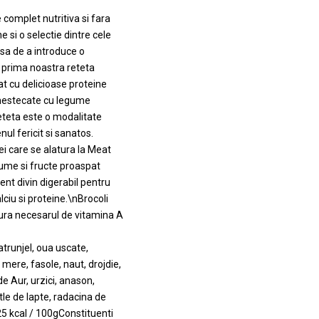
 complet nutritiva si fara
 si o selectie dintre cele
sa de a introduce o
d prima noastra reteta
t cu delicioase proteine
amestecate cu legume
reteta este o modalitate
ul fericit si sanatos.
cei care se alatura la Meat
ume si fructe proaspat
ent divin digerabil pentru
ciu si proteine.\nBrocoli
gura necesarul de vitamina A
trunjel, oua uscate,
 mere, fasole, naut, drojdie,
de Aur, urzici, anason,
stle de lapte, radacina de
25 kcal / 100gConstituenti