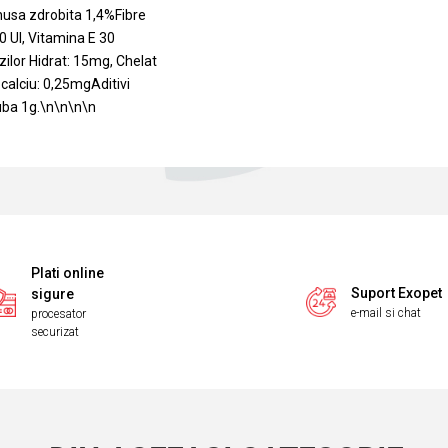
enusa zdrobita 1,4%Fibre
 UI, Vitamina E 30
ilor Hidrat: 15mg, Chelat
calciu: 0,25mgAditivi
ruba 1g.\n\n\n\n
Plati online
Suport Exopet
sigure
e-mail si chat
procesator
securizat