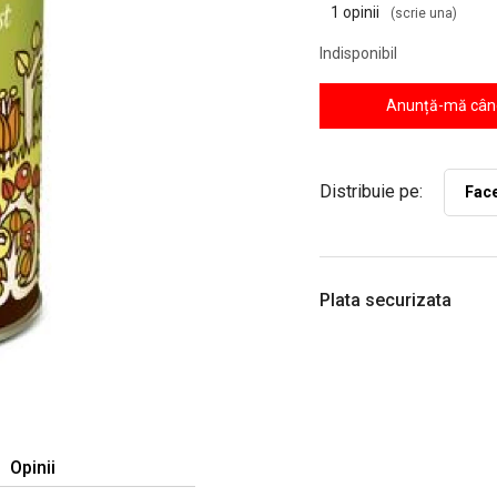
1 opinii
(scrie una)
Indisponibil
Anunță-mă când
Distribuie pe:
Fac
Plata securizata
Opinii