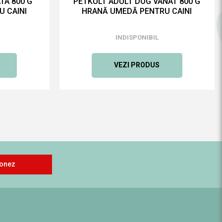
TA 800 G
PETKULT ADULT DOG VANAT 800 G
 CAINI
HRANĂ UMEDĂ PENTRU CAINI
INDISPONIBIL
VEZI PRODUS
onez