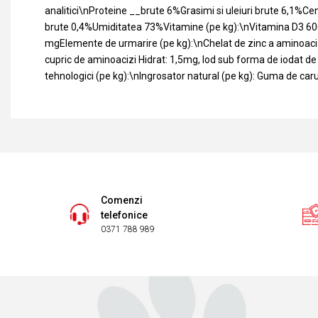
analitici\nProteine __brute 6%Grasimi si uleiuri brute 6,1%C
brute 0,4%Umiditatea 73%Vitamine (pe kg):\nVitamina D3 600
mgElemente de urmarire (pe kg):\nChelat de zinc a aminoaciz
cupric de aminoacizi Hidrat: 1,5mg, Iod sub forma de iodat de 
tehnologici (pe kg):\nIngrosator natural (pe kg): Guma de ca
Comenzi
telefonice
0371 788 989