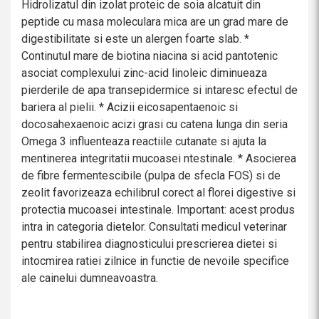
Hidrolizatul din izolat proteic de soia alcatuit din
peptide cu masa moleculara mica are un grad mare de
digestibilitate si este un alergen foarte slab. *
Continutul mare de biotina niacina si acid pantotenic
asociat complexului zinc-acid linoleic diminueaza
pierderile de apa transepidermice si intaresc efectul de
bariera al pielii. * Acizii eicosapentaenoic si
docosahexaenoic acizi grasi cu catena lunga din seria
Omega 3 influenteaza reactiile cutanate si ajuta la
mentinerea integritatii mucoasei ntestinale. * Asocierea
de fibre fermentescibile (pulpa de sfecla FOS) si de
zeolit favorizeaza echilibrul corect al florei digestive si
protectia mucoasei intestinale. Important: acest produs
intra in categoria dietelor. Consultati medicul veterinar
pentru stabilirea diagnosticului prescrierea dietei si
intocmirea ratiei zilnice in functie de nevoile specifice
ale cainelui dumneavoastra.