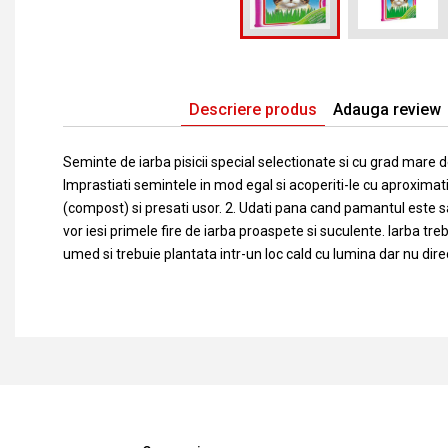
Descriere produs
Adauga review
Seminte de iarba pisicii special selectionate si cu grad mare de
Imprastiati semintele in mod egal si acoperiti-le cu aproximat
(compost) si presati usor. 2. Udati pana cand pamantul este sa
vor iesi primele fire de iarba proaspete si suculente. Iarba tr
umed si trebuie plantata intr-un loc cald cu lumina dar nu dire