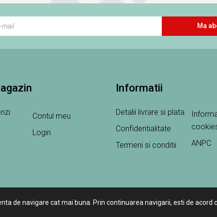
Ma ab
magazin
Informatii
nzi
Detalii livrare si plata
Informa
Contul meu
cookie
Confidentialitate
Login
ANPC
Termeni si conditii
enta de navigare cat mai buna. Prin continuarea navigarii, esti de acord c
ExoPet © 2026 Toate drepturile rezervate.
Creare magazine online by IT