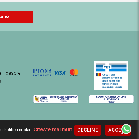
onez
tii despre
s
Citeste mai mult
DECLINE
ACCEPT
u Politica cookie.
eXclusiv.ro