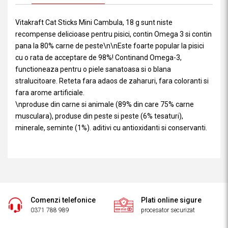
Vitakraft Cat Sticks Mini Cambula, 18 g sunt niste
recompense delicioase pentru pisici, contin Omega 3 si contin
pana la 80% carne de peste\n\nEste foarte popular la pisici
cu o rata de acceptare de 98%! Continand Omega-3,
functioneaza pentru o piele sanatoasa si o blana
stralucitoare. Reteta fara adaos de zaharuri, fara coloranti si
fara arome artificiale.
\nproduse din carne si animale (89% din care 75% carne
musculara), produse din peste si peste (6% tesaturi),
minerale, seminte (1%). aditivi cu antioxidanti si conservanti.
Comenzi telefonice
Plati online sigure
0371 788 989
procesator securizat