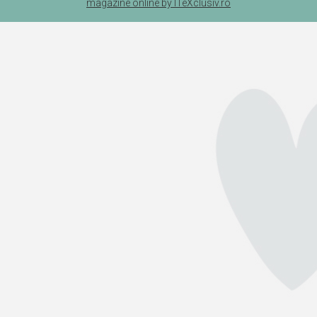
magazine online by ITeXclusiv.ro