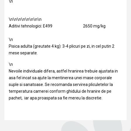
\n
\n\n\n\n\n\n\n\n
Aditivi tehnologici: E499
2650 mg/kg
\n
Pisica adulta (greutate 4 kg): 3-4 plicuri pe zi, in cel putin 2
mese separate.
\n
Nevoile individuale difera, astfel hranirea trebuie ajustata in
asa fel incat sa ajute la mentinerea unei mase corporale
suple si sanatoase. Se recomanda servirea pliculetelor la
temperatura camerei conform ghidului de hranire de pe
pachet, iar apa proaspata sa fie mereu la discretie.