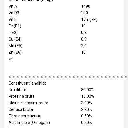
Vit A
1490
Vit D3
230
Vit E
17mg/kg
Fe (E1)
10
I (E2)
0,3
Cu (E4)
0,9
Mn (E5)
2,0
Zn (E6)
10
\n
\n\n\n\n\n\n\n\n\n\n\n\n\n\n\n\n\n\n\n\n\n\n\n\n\n\n\n\n\n\
Constituenti analitici:
Umiditate:
80.00%
Proteina bruta
13.00%
Uleiuri si grasimi brute
3.00%
Cenusa bruta
2.20%
Fibra neprelucrata
0.50%
Acid linoleic (Omega 6)
0.20%