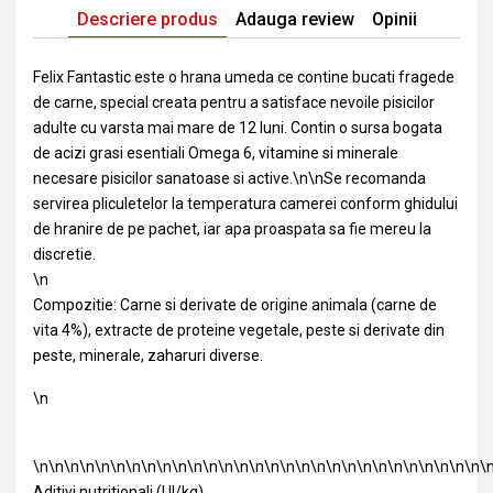
Descriere produs
Adauga review
Opinii
Felix Fantastic este o hrana umeda ce contine bucati fragede
de carne, special creata pentru a satisface nevoile pisicilor
adulte cu varsta mai mare de 12 luni. Contin o sursa bogata
de acizi grasi esentiali Omega 6, vitamine si minerale
necesare pisicilor sanatoase si active.\n\nSe recomanda
servirea pliculetelor la temperatura camerei conform ghidului
de hranire de pe pachet, iar apa proaspata sa fie mereu la
discretie.
\n
Compozitie: Carne si derivate de origine animala (carne de
vita 4%), extracte de proteine vegetale, peste si derivate din
peste, minerale, zaharuri diverse.
\n
\n\n\n\n\n\n\n\n\n\n\n\n\n\n\n\n\n\n\n\n\n\n\n\n\n\n\n\n\n\
Aditivi nutritionali (UI/kg)