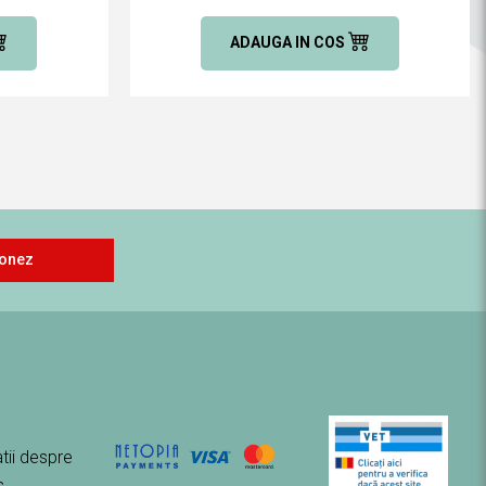
ADAUGA IN COS
onez
tii despre
s