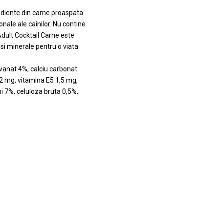
ediente din carne proaspata
onale ale cainilor. Nu contine
Adult Cocktail Carne este
si minerale pentru o viata
vanat 4%, calciu carbonat.
0,2 mg, vitamina E5 1,5 mg,
i 7%, celuloza bruta 0,5%,