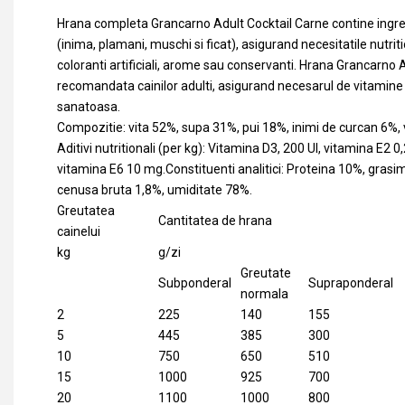
Hrana completa Grancarno Adult Cocktail Carne contine ingr
(inima, plamani, muschi si ficat), asigurand necesitatile nutriti
coloranti artificiali, arome sau conservanti. Hrana Grancarno 
recomandata cainilor adulti, asigurand necesarul de vitamine 
sanatoasa.
Compozitie: vita 52%, supa 31%, pui 18%, inimi de curcan 6%, 
Aditivi nutritionali (per kg): Vitamina D3, 200 UI, vitamina E2 
vitamina E6 10 mg.Constituenti analitici: Proteina 10%, grasim
cenusa bruta 1,8%, umiditate 78%.
Greutatea
Cantitatea de hrana
cainelui
kg
g/zi
Greutate
Subponderal
Supraponderal
normala
2
225
140
155
5
445
385
300
10
750
650
510
15
1000
925
700
20
1100
1000
800