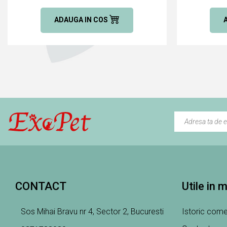
ADAUGA IN COS
CONTACT
Utile in 
Sos Mihai Bravu nr 4, Sector 2, Bucuresti
Istoric come