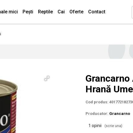
ale mici
Pești
Reptile
Cai
Oferte
Contact
i
Grancarno 
Hrană Umed
Cod produs: 40177218273
Producator:
Grancarno
1 opinii
(scrie una)