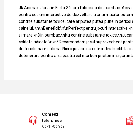
Jk Animals Jucarie Forta Sfoara fabricata din bumbac. Aceas
pentru sesiuni interactive de dezvoltare a unui maxilar putern
contine substante toxice, care ar putea putea pune in pericol
cainelui. \n\nBeneficii:\n\nPerfect pentru jocuri interactive.\
si mare.\nDin bumbac.\nNu contine substante toxice.\nJucari
calitate ridicate.\n\n*Recomandam jocul supravegheat pentru 
de functionare optima. Nici o jucarie nu este indestructibila, inl
deteriorare pentru a va pastra cel mai bun prieten in siguran
Comenzi
telefonice
0371 788 989