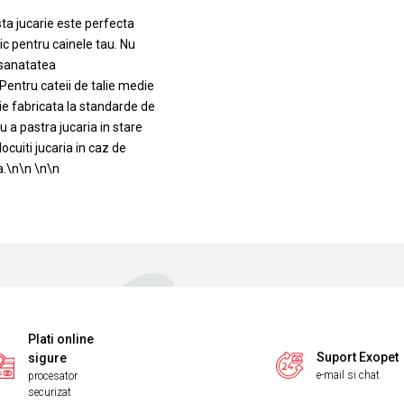
ta jucarie este perfecta
ic pentru cainele tau. Nu
 sanatatea
nPentru cateii de talie medie
e fabricata la standarde de
a pastra jucaria in stare
ocuiti jucaria in caz de
ta.\n\n \n\n
Plati online
Suport Exopet
sigure
e-mail si chat
procesator
securizat