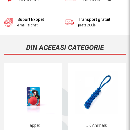
0371 788 989
procesator securizat
Suport Exopet
Transport gratuit
e-mail si chat
peste 200lei
DIN ACEEASI CATEGORIE
Happet
JK Animals