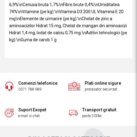
6,9%\nCenusa bruta 1,7%\nFibre brute 0,4%\nUmiditatea
74%\nVitamine (pe kg):\nVitamina D3 200 UI, Vitamina E 20
mg\nElemente de urmarire (pe kg):\nChelat de zinc a
aminoacizilor Hidrat 15 mg, Chelat de mangan din aminoacizi
Hidrat 1,4 mg, Iodat de calciu 0,75 mg.\nAditivi tehnologici (pe
kg):\nGuma de carob 1 g
Comenzi telefonice
Plati online sigure
0371 788 989
procesator securizat
Suport Exopet
Transport gratuit
e-mail si chat
peste 200lei