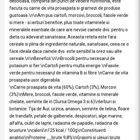
delicioasa, completa din punct de vedere nutritional, este
facuta cu carne de vita proaspata si gramezi de produse
gustoase.\n\nAm pus cartofi, morcovi, broccoli, fasole verde
si mere - si ierburi benefice, plus toate vitaminele si
mineralele esentiale de care are nevoie cainele dvs. pentru o
dieta cu adevarat sanatoasa. Aceasta reteta este fara
cereale si plina de ingrediente naturale, sanatoase, ceea ce o
face ideala daca cainele dvs. este sensibil la orez sau alte
cereale.\n\nBeneficii:\n\nBrocolli pentru necesarul de
potasium si fier.\nCartofi pentru multa energie.\nFasole
verde pentru necesarul de vitamina B si fibre.\nCarne de vita
proaspata usor digerabila.
\nCarne proaspata de vita (60%); Cartofi (3%); Morcovi
(3%)\nMere, broccoli, fasole verde, vitamine si minerale
chelate, seminte de in (Sursa Omega 3 si 6)\nIerburi si
botanice: Tija de Aur, urzica, anason, seminte de telina, floare
de trandafir, petale de galbenele, despicatori, alge marine,
alfalfa, ciulin de lapte, radacina de papadie, radacina de
brusture.\ncalorii\n125 kcal / 100g\nConstituenti
analitici\nProteine __brute 9,8%\nGrasimi si uleiuri brute