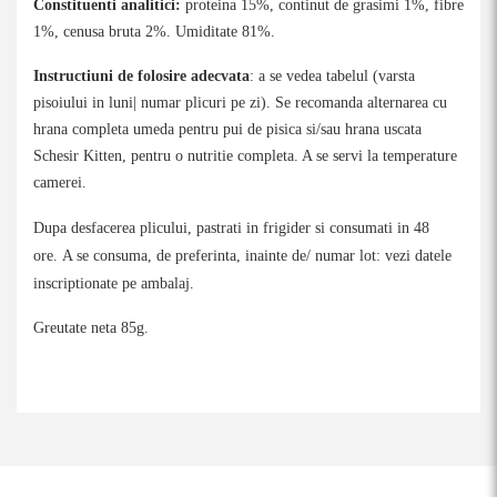
Constituenti analitici:
proteina 15%, continut de grasimi 1%, fibre
1%, cenusa bruta 2%. Umiditate 81%.
Instructiuni de folosire adecvata
: a se vedea tabelul (varsta
pisoiului in luni| numar plicuri pe zi). Se recomanda alternarea cu
hrana completa umeda pentru pui de pisica si/sau hrana uscata
Schesir Kitten, pentru o nutritie completa. A se servi la temperature
camerei.
Dupa desfacerea plicului, pastrati in frigider si consumati in 48
ore.
A se consuma, de preferinta, inainte de/ numar lot: vezi datele
inscriptionate pe ambalaj.
Greutate neta 85g.