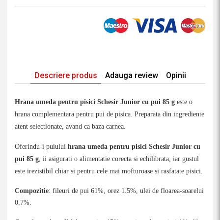
Descriere produs
Adauga review
Opinii
Hrana umeda pentru pisici Schesir Junior cu pui 85 g
este o
h
rana complementara pentru pui de pisica. P
reparata din ingrediente
atent selectionate, avand ca baza carnea.
Oferindu-i puiului
hrana umeda pentru pisici Schesir Junior cu
pui
85
g
, ii asigurati o alimentatie corecta si echilibrata, iar gustul
este irezistibil chiar si pentru cele mai mofturoase si rasfatate pisici.
Compozitie
: fileuri de pui 61%, orez 1.5%, ulei de floarea-soarelui
0.7%.