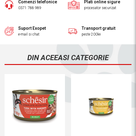
Comenzi telefonice
Plati online sigure
0371 788 989
procesator securizat
Suport Exopet
Transport gratuit
e-mail si chat
peste 200lei
DIN ACEEASI CATEGORIE