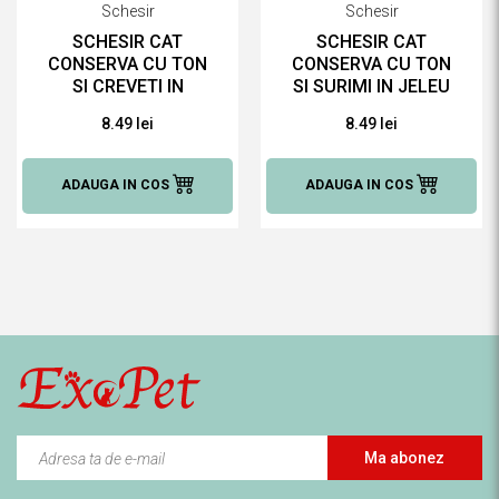
Schesir
Schesir
SCHESIR CAT
SCHESIR CAT
CONSERVA CU TON
CONSERVA CU TON
SI CREVETI IN
SI SURIMI IN JELEU
JELEU 85 G HRANĂ
85 G HRANĂ
8.49 lei
8.49 lei
UMEDĂ PENTRU
UMEDĂ PENTRU
PISICI
PISICI
ADAUGA IN COS
ADAUGA IN COS
Ma abonez