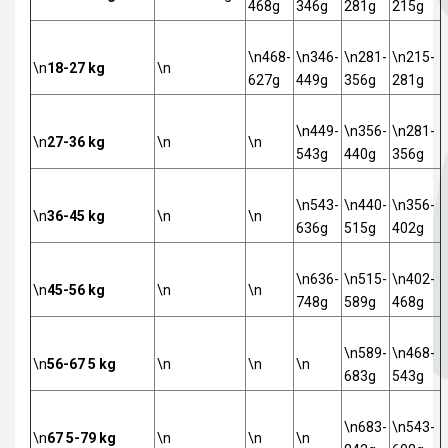
468g
346g
281g
215g
\n468-
\n346-
\n281-
\n215-
\n
18-27 kg
\n
627g
449g
356g
281g
\n449-
\n356-
\n281-
\n
27-36 kg
\n
\n
543g
440g
356g
\n543-
\n440-
\n356-
\n
36-45 kg
\n
\n
636g
515g
402g
\n636-
\n515-
\n402-
\n
45-56 kg
\n
\n
748g
589g
468g
\n589-
\n468-
\n
56-67 5 kg
\n
\n
\n
683g
543g
\n683-
\n543-
\n
67 5-79 kg
\n
\n
\n