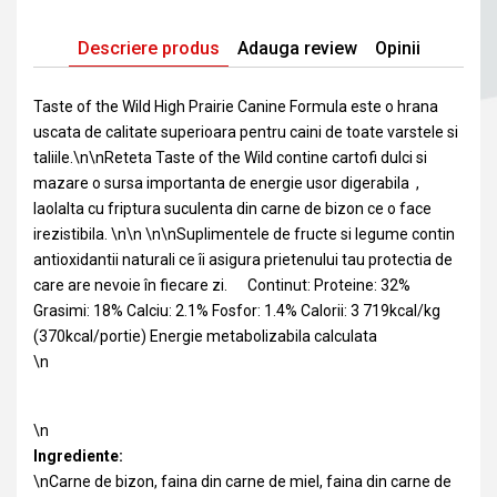
Descriere produs
Adauga review
Opinii
Taste of the Wild High Prairie Canine Formula este o hrana
uscata de calitate superioara pentru caini de toate varstele si
taliile.\n\nReteta Taste of the Wild contine cartofi dulci si
mazare o sursa importanta de energie usor digerabila ,
laolalta cu friptura suculenta din carne de bizon ce o face
irezistibila. \n\n \n\nSuplimentele de fructe si legume contin
antioxidantii naturali ce îi asigura prietenului tau protectia de
care are nevoie în fiecare zi. Continut: Proteine: 32%
Grasimi: 18% Calciu: 2.1% Fosfor: 1.4% Calorii: 3 719kcal/kg
(370kcal/portie) Energie metabolizabila calculata
\n
\n
Ingrediente:
\nCarne de bizon, faina din carne de miel, faina din carne de