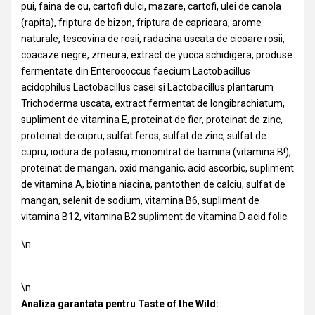
pui, faina de ou, cartofi dulci, mazare, cartofi, ulei de canola
(rapita), friptura de bizon, friptura de caprioara, arome
naturale, tescovina de rosii, radacina uscata de cicoare rosii,
coacaze negre, zmeura, extract de yucca schidigera, produse
fermentate din Enterococcus faecium Lactobacillus
acidophilus Lactobacillus casei si Lactobacillus plantarum
Trichoderma uscata, extract fermentat de longibrachiatum,
supliment de vitamina E, proteinat de fier, proteinat de zinc,
proteinat de cupru, sulfat feros, sulfat de zinc, sulfat de
cupru, iodura de potasiu, mononitrat de tiamina (vitamina B!),
proteinat de mangan, oxid manganic, acid ascorbic, supliment
de vitamina A, biotina niacina, pantothen de calciu, sulfat de
mangan, selenit de sodium, vitamina B6, supliment de
vitamina B12, vitamina B2 supliment de vitamina D acid folic.
\n
\n
Analiza garantata pentru Taste of the Wild: