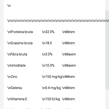
\n
\n\n\n\n\n\n\n\n\n\n\n\n\n\n\n\n\n\n\n\n\n\n\n\n\n\n\n\n\n\
\nProteina bruta
\n32.0%
\nMinim
\nGrasime bruta
\n18.0
\nMinim
\nFibra bruta
\n3.0%
\nMaxim
\nUmiditate
\n10.0%
\nMaxim
\nZinc
\n150 mg/kg
\nMinim
\nSeleniu
\n0.4 mg/kg
\nMinim
\nVitamina E
\n150 IU/kg
\nMinim