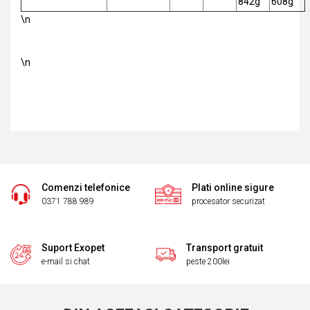
842g
608g
\n
\n
Comenzi telefonice
Plati online sigure
0371 788 989
procesator securizat
Suport Exopet
Transport gratuit
e-mail si chat
peste 200lei