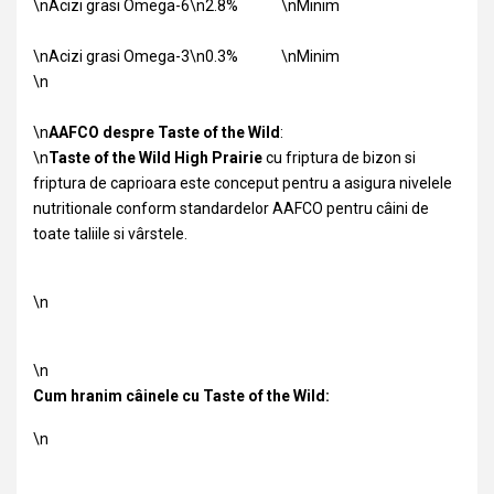
\nAcizi grasi Omega-6
\n2.8%
\nMinim
\nAcizi grasi Omega-3
\n0.3%
\nMinim
\n
\n
AAFCO despre Taste of the Wild
:
\n
Taste of the Wild High Prairie
cu friptura de bizon si
friptura de caprioara este conceput pentru a asigura nivelele
nutritionale conform standardelor AAFCO pentru câini de
toate taliile si vârstele.
\n
\n
Cum hranim câinele cu Taste of the Wild:
\n