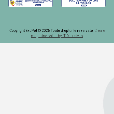
Copyright ExoPet © 2026 Toate drepturile rezervate.
Creare
magazine online by ITeXclusiv.ro