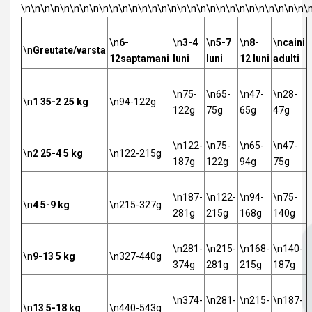
\n\n\n\n\n\n\n\n\n\n\n\n\n\n\n\n\n\n\n\n\n\n\n\n\n\n\n\n\n\
\n
6-
\n
3-4
\n
5-7
\n
8-
\n
caini
\n
Greutate/varsta
12saptamani
luni
luni
12 luni
adulti
\n75-
\n65-
\n47-
\n28-
\n
1 35-2 25 kg
\n94-122g
122g
75g
65g
47g
\n122-
\n75-
\n65-
\n47-
\n
2 25-4 5 kg
\n122-215g
187g
122g
94g
75g
\n187-
\n122-
\n94-
\n75-
\n
4 5-9 kg
\n215-327g
281g
215g
168g
140g
\n281-
\n215-
\n168-
\n140-
\n
9-13 5 kg
\n327-440g
374g
281g
215g
187g
\n374-
\n281-
\n215-
\n187-
\n
13 5-18 kg
\n440-543g