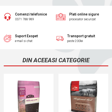
Comenzi telefonice
Plati online sigure
0371 788 989
procesator securizat
Suport Exopet
Transport gratuit
e-mail si chat
peste 200lei
DIN ACEEASI CATEGORIE