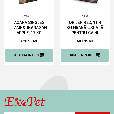
Acana
Orijen
ACANA SINGLES
ORIJEN RED, 11.4
LAMB&OKANAGAN
KG HRANĂ USCATĂ
APPLE, 17 KG
PENTRU CAINI
HRANĂ USCATĂ
628.99 lei
683.99 lei
PENTRU CAINI
ADAUGA IN COS
ADAUGA IN COS