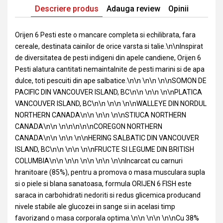
Descriere produs
Adauga review
Opinii
Orijen 6 Pesti este o mancare completa si echilibrata, fara
cereale, destinata cainilor de orice varsta si talie.\n\nInspirat
de diversitatea de pesti indigeni din apele candiene, Orijen 6
Pesti alatura cantitati nemaintalnite de pesti marini si de apa
dulce, toti pescuiti din ape salbatice.\n\n \n\n \n\nSOMON DE
PACIFIC DIN VANCOUVER ISLAND, BC\n\n \n\n \n\nPLATICA
VANCOUVER ISLAND, BC\n\n \n\n \n\nWALLEYE DIN NORDUL
NORTHERN CANADA\n\n \n\n \n\nSTIUCA NORTHERN
CANADA\n\n \n\n\n\n\nCOREGON NORTHERN
CANADA\n\n \n\n \n\nHERING SALBATIC DIN VANCOUVER
ISLAND, BC\n\n \n\n \n\nFRUCTE SI LEGUME DIN BRITISH
COLUMBIA\n\n \n\n \n\n \n\n \n\nIncarcat cu carnuri
hranitoare (85%), pentru a promova o masa musculara supla
si o piele si blana sanatoasa, formula ORIJEN 6 FISH este
saraca in carbohidrati nedoriti si redus glicemica producand
nivele stabile ale glucozei in sange si in acelasi timp
favorizand o masa corporala optima.\n\n \n\n \n\nCu 38%