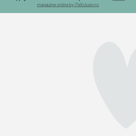
magazine online by ITeXclusiv.ro