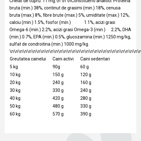
Chelat de cupru: 11 mg.\n \n \nConstituenti analitici: Proteina
bruta (min.) 38%, continut de grasimi (min.) 18%, cenusa
bruta (max.) 8%, fibre brute (max.) 5%, umiditate (max.) 12%,
calciu (min.) 1.5%, fosfor (min.) 1.1%, acizi grasi
Omega-6 (min.) 2.2%, acizi grasi Omega-3 (min.) 2.2%, DHA
(min.) 0.7%, EPA (min.) 0.5%, glucozamina (min.) 1250 mg/kg,
sulfat de condroitina (min.) 1000 mg/kg.
\n\n\n\n\n\n\n\n\n\n\n\n\n\n\n\n\n\n\n\n\n\n\n\n\n\n\n\n\n\
Greutatea cainelui
Caini activi
Caini sedentari
5 kg
90g
60 g
10 kg
150 g
120 g
20 kg
240 g
160 g
30 kg
330 g
240 g
40 kg
420 g
280 g
50 kg
480 g
330 g
60 kg
570 g
390 g