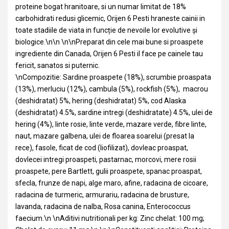
proteine ​​bogat hranitoare, si un numar limitat de 18%
carbohidrati redusi glicemic, Orijen 6 Pesti hraneste cainii in
toate stadiile de viata in funcție de nevoile lor evolutive și
biologice.\n\n \n\nPreparat din cele mai bune si proaspete
ingrediente din Canada, Orijen 6 Pesti il face pe cainele tau
fericit, sanatos si puternic.
\nCompozitie: Sardine proaspete (18%), scrumbie proaspata
(13%), merluciu (12%), cambula (5%), rockfish (5%), macrou
(deshidratat) 5%, hering (deshidratat) 5%, cod Alaska
(deshidratat) 4.5%, sardine intregi (deshidratate) 4.5%, ulei de
hering (4%), linte rosie, linte verde, mazare verde, fibre linte,
naut, mazare galbena, ulei de floarea soarelui (presat la
rece), fasole, ficat de cod (liofilizat), dovleac proaspat,
dovlecei intregi proaspeti, pastarnac, morcovi, mere rosii
proaspete, pere Bartlett, gulii proaspete, spanac proaspat,
sfecla, frunze de napi, alge maro, afine, radacina de cicoare,
radacina de turmeric, armurariu, radacina de brusture,
lavanda, radacina de nalba, Rosa canina, Enterococcus
faecium.\n \nAditivi nutritionali per kg: Zinc chelat: 100 mg;