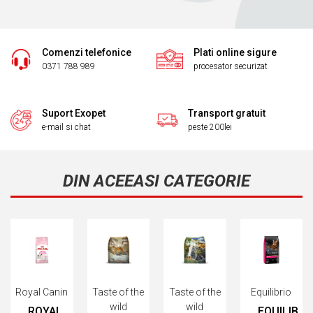
Comenzi telefonice
Plati online sigure
0371 788 989
procesator securizat
Suport Exopet
Transport gratuit
e-mail si chat
peste 200lei
DIN ACEEASI CATEGORIE
Royal Canin
Taste of the
Taste of the
Equilibrio
wild
wild
ROYAL
EQUILIBRI