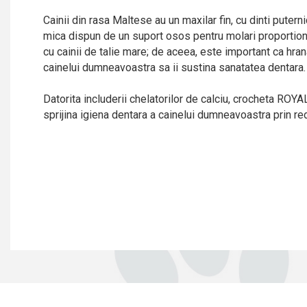
Cainii din rasa Maltese au un maxilar fin, cu dinti puternici
mica dispun de un suport osos pentru molari proportion
cu cainii de talie mare; de aceea, este important ca hrana
cainelui dumneavoastra sa ii sustina sanatatea dentara.
Datorita includerii chelatorilor de calciu, crocheta RO
sprijina igiena dentara a cainelui dumneavoastra prin red