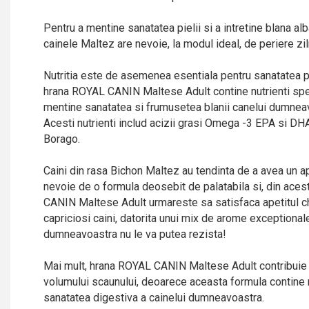
Pentru a mentine sanatatea pielii si a intretine blana al
cainele Maltez are nevoie, la modul ideal, de periere zil
Nutritia este de asemenea esentiala pentru sanatatea pie
hrana ROYAL CANIN Maltese Adult contine nutrienti spec
mentine sanatatea si frumusetea blanii canelui dumneav
Acesti nutrienti includ acizii grasi Omega -3 EPA si DH
Borago.
Caini din rasa Bichon Maltez au tendinta de a avea un ape
nevoie de o formula deosebit de palatabila si, din ace
CANIN Maltese Adult urmareste sa satisfaca apetitul ch
capriciosi caini, datorita unui mix de arome exceptionale
dumneavoastra nu le va putea rezista!
Mai mult, hrana ROYAL CANIN Maltese Adult contribuie 
volumului scaunului, deoarece aceasta formula contine n
sanatatea digestiva a cainelui dumneavoastra.