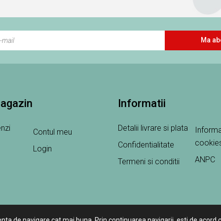
Ma ab
magazin
Informatii
nzi
Detalii livrare si plata
Informa
Contul meu
cookie
Confidentialitate
Login
ANPC
Termeni si conditii
enta de navigare cat mai buna. Prin continuarea navigarii, esti de acord c