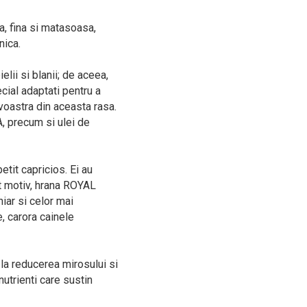
ba, fina si matasoasa,
nica.
lii si blanii; de aceea,
ial adaptati pentru a
oastra din aceasta rasa.
A, precum si ulei de
tit capricios. Ei au
st motiv, hrana ROYAL
iar si celor mai
, carora cainele
la reducerea mirosului si
utrienti care sustin