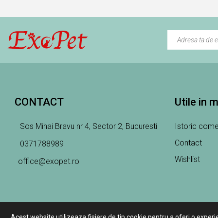
CONTACT
Utile in 
Sos Mihai Bravu nr 4, Sector 2, Bucuresti
Istoric come
Contact
0371788989
Wishlist
office@exopet.ro
Acest website utilizeaza fisiere de tip cookie pentru a oferi o experi