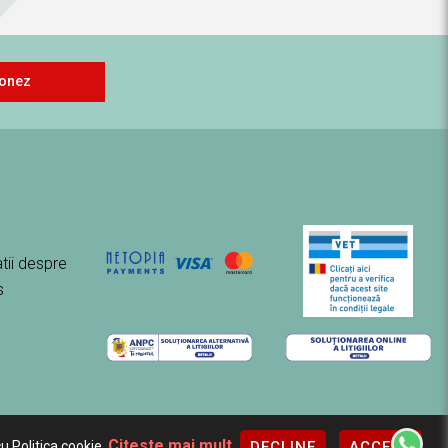
onez
tii despre
s
Citeste mai mult
DECLINE
ACCEPT
u Politica cookie.