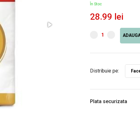
În Stoc
28.99 lei
ADAUGA
Distribuie pe:
Fac
Plata securizata