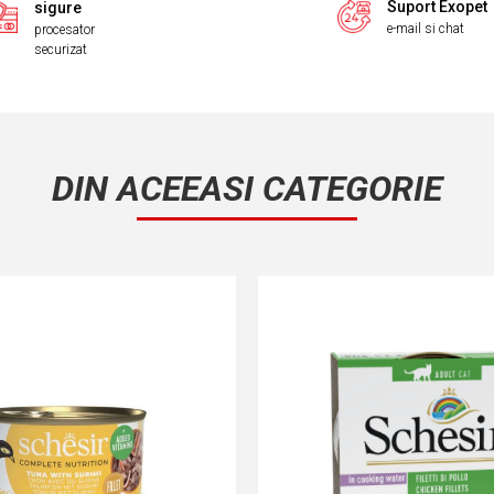
Suport Exopet
sigure
e-mail si chat
procesator
securizat
DIN ACEEASI CATEGORIE