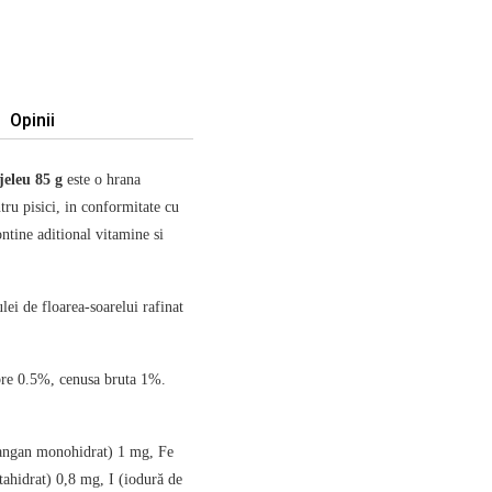
Opinii
 jeleu 85 g
este o hrana
ru pisici, in conformitate cu
ontine aditional vitamine si
ei de floarea-soarelui rafinat
bre 0.5%, cenusa bruta 1%.
mangan monohidrat) 1 mg, Fe
tahidrat) 0,8 mg, I (iodură de