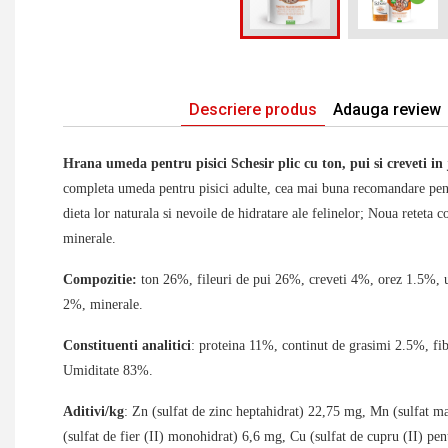
Descriere produs
Adauga review
Hrana umeda pentru pisici Schesir plic cu ton, pui si creveti in
completa umeda pentru pisici adulte
, cea mai buna recomandare pent
dieta lor naturala si nevoile de hidratare ale felinelor; Noua reteta c
minerale.
Compozitie:
ton 26%, fileuri de pui 26%, creveti 4%, orez 1.5%, ul
2%, minerale.
Constituenti analitici
: proteina 11%, continut de grasimi 2.5%, fi
Umiditate 83%.
Aditivi/kg
: Zn (sulfat de zinc heptahidrat) 22,75 mg, Mn (sulfat 
(sulfat de fier (II) monohidrat) 6,6 mg, Cu (sulfat de cupru (II) pen