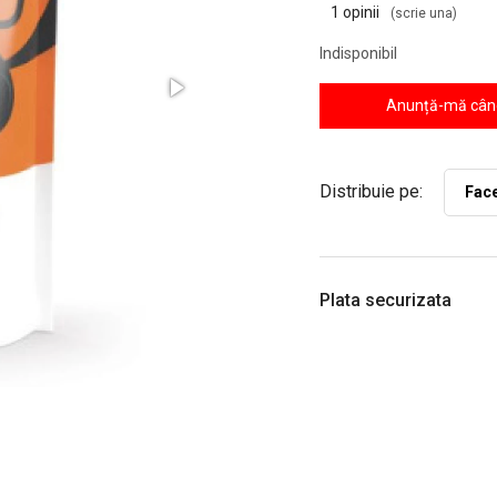
1 opinii
(scrie una)
Indisponibil
Anunță-mă când
Distribuie pe:
Fac
Plata securizata