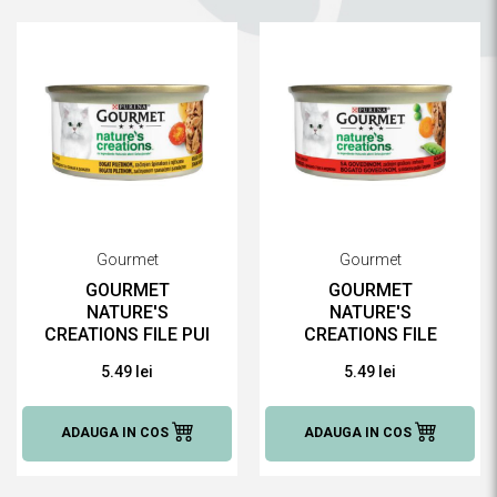
Gourmet
Gourmet
GOURMET
GOURMET
NATURE'S
NATURE'S
CREATIONS FILE PUI
CREATIONS FILE
SI ROSII, 85 G
VITA SI MAZARE, 85
5.49 lei
5.49 lei
HRANĂ UMEDĂ
G HRANĂ UMEDĂ
PENTRU PISICI
PENTRU PISICI
ADAUGA IN COS
ADAUGA IN COS