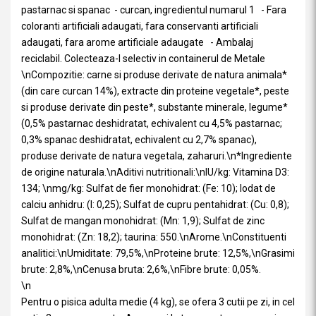
pastarnac si spanac - curcan, ingredientul numarul 1 - Fara
coloranti artificiali adaugati, fara conservanti artificiali
adaugati, fara arome artificiale adaugate - Ambalaj
reciclabil. Colecteaza-l selectiv in containerul de Metale
\nCompozitie: carne si produse derivate de natura animala*
(din care curcan 14%), extracte din proteine vegetale*, peste
si produse derivate din peste*, substante minerale, legume*
(0,5% pastarnac deshidratat, echivalent cu 4,5% pastarnac;
0,3% spanac deshidratat, echivalent cu 2,7% spanac),
produse derivate de natura vegetala, zaharuri.\n*Ingrediente
de origine naturala.\nAditivi nutritionali:\nIU/kg: Vitamina D3:
134; \nmg/kg: Sulfat de fier monohidrat: (Fe: 10); Iodat de
calciu anhidru: (I: 0,25); Sulfat de cupru pentahidrat: (Cu: 0,8);
Sulfat de mangan monohidrat: (Mn: 1,9); Sulfat de zinc
monohidrat: (Zn: 18,2); taurina: 550.\nArome.\nConstituenti
analitici:\nUmiditate: 79,5%,\nProteine brute: 12,5%,\nGrasimi
brute: 2,8%,\nCenusa bruta: 2,6%,\nFibre brute: 0,05%.
\n
Pentru o pisica adulta medie (4 kg), se ofera 3 cutii pe zi, in cel