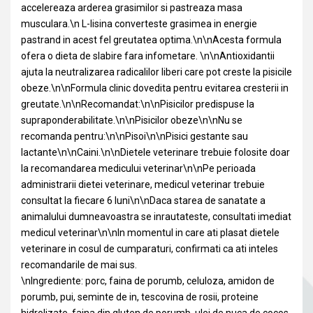
accelereaza arderea grasimilor si pastreaza masa
musculara.\n L-lisina converteste grasimea in energie
pastrand in acest fel greutatea optima.\n\nAcesta formula
ofera o dieta de slabire fara infometare. \n\nAntioxidantii
ajuta la neutralizarea radicalilor liberi care pot creste la pisicile
obeze.\n\nFormula clinic dovedita pentru evitarea cresterii in
greutate.\n\nRecomandat:\n\nPisicilor predispuse la
supraponderabilitate.\n\nPisicilor obeze\n\nNu se
recomanda pentru:\n\nPisoi\n\nPisici gestante sau
lactante\n\nCaini.\n\nDietele veterinare trebuie folosite doar
la recomandarea medicului veterinar\n\nPe perioada
administrarii dietei veterinare, medicul veterinar trebuie
consultat la fiecare 6 luni\n\nDaca starea de sanatate a
animalului dumneavoastra se inrautateste, consultati imediat
medicul veterinar\n\nIn momentul in care ati plasat dietele
veterinare in cosul de cumparaturi, confirmati ca ati inteles
recomandarile de mai sus.
\nIngrediente: porc, faina de porumb, celuloza, amidon de
porumb, pui, seminte de in, tescovina de rosii, proteine