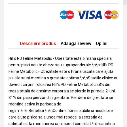
Descriere produs
Adauga review
Opinii
Hill's PD Feline Metabolic - Obezitate este o hrana speciala
pentru pisici adulte obeze sau supraponderale.\n\nHill's PD
Feline Metabolic - Obezitate este o hrana uscata care ajuta
pisicile sa isi mentina o greutate optima.\n\nStudiile clinice au
dovedit ca prin folosirea Hill’s PD Feline Metabolic 28% din
masa totala de grasime corporala se pierde in primele 2 luni,
81% din pisici pierzand in greutate. Pierdere de greutate se
mentine activa in perioada de
regim. \n\nBeneficii:\n\nContine fibre solubile si nesolubile
care ajuta pisica sa ajunga mai repede la senzatia de
satietate si la mentinerea unui apetit controlat.\nL-carnitina