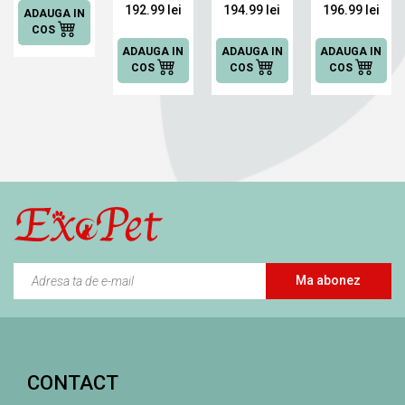
192.99 lei
194.99 lei
196.99 lei
STRUVITE
ADAUGA IN
DIZOLVAREA
TULBURARI
URINARY
5 KG
COS
STRUVITILOR,
ALE
STRESS,
3 KG
GLANDEI
3 KG
ADAUGA IN
ADAUGA IN
ADAUGA IN
TIROIDE,
COS
COS
COS
3 KG
Ma abonez
CONTACT