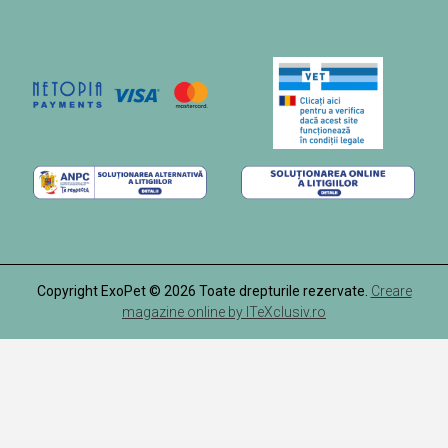
Copyright ExoPet © 2026 Toate drepturile rezervate.
Creare
magazine online by ITeXclusiv.ro