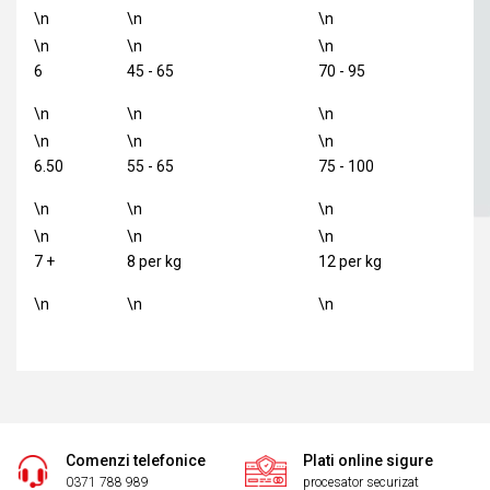
\n
\n
\n
\n
\n
\n
6
45 - 65
70 - 95
\n
\n
\n
\n
\n
\n
6.50
55 - 65
75 - 100
\n
\n
\n
\n
\n
\n
7 +
8 per kg
12 per kg
\n
\n
\n
Comenzi telefonice
Plati online sigure
0371 788 989
procesator securizat