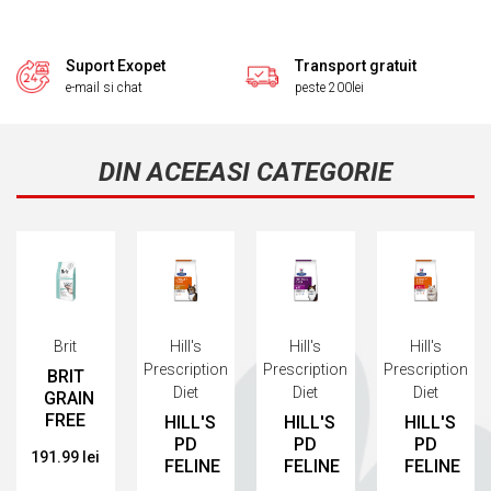
Suport Exopet
Transport gratuit
e-mail si chat
peste 200lei
DIN ACEEASI CATEGORIE
Brit
Hill's
Hill's
Hill's
Prescription
Prescription
Prescription
BRIT
Diet
Diet
Diet
GRAIN
FREE
HILL'S
HILL'S
HILL'S
VETERINARY
PD
PD
PD
191.99 lei
DIETS
FELINE
FELINE
FELINE
CAT
S/D -
Y/D -
C/D