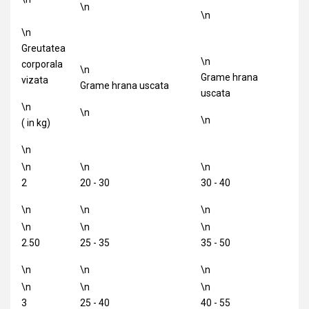
\n
\n
\n
Greutatea
\n
corporala
\n
Grame hrana
vizata
Grame hrana uscata
uscata
\n
\n
\n
( in kg)
\n
\n
\n
\n
2
20 - 30
30 - 40
\n
\n
\n
\n
\n
\n
2.50
25 - 35
35 - 50
\n
\n
\n
\n
\n
\n
3
25 - 40
40 - 55