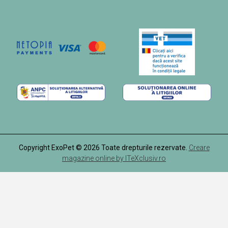
Copyright ExoPet © 2026 Toate drepturile rezervate.
Creare
magazine online by ITeXclusiv.ro