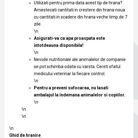
Utilizati pentru prima data acest tip de hrana?
Amestecati cantitati in crestere din hrana noua
cu cantitati in scadere din hrana veche timp de 7
zile.
\n
Asigurati-va ca apa proaspata este
intotdeauna disponibila!
\n
Nevoile nutritionale ale animalelor de companie
se pot schimba odata cu varsta. Cereti sfatul
medicului veterinar la fiecare control.
\n
Pentru a preveni sufocarea, nu lasati
ambalajul la indemana animalelor si copiilor.
\n
\n
\n
\n
Ghid de hranire