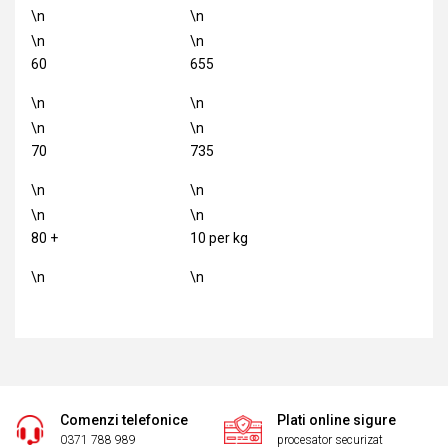
\n
\n
\n
\n
60
655
\n
\n
\n
\n
70
735
\n
\n
\n
\n
80 +
10 per kg
\n
\n
Comenzi telefonice
Plati online sigure
0371 788 989
procesator securizat