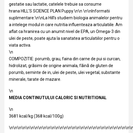
gestatie sau lactatie, catelele trebuie sa consume
hrana HILL'S SCIENCE PLAN Puppy.\n\n \n\nInformatii
suplimentare:\n\nLa Hill’s studiem biologia animalelor pentru
a intelege modul in care nutritia influenteaza articulatiile. Am
aflat ca hranirea cu un anumit nivel de EPA, un Omega-3 din
ulei de peste, poate ajuta la sanatatea articulatiilor pentru o
viata activa.
\n
COMPOZITIE: porumb, grau, faina din carne de pui si curcan,
hidrolizat, grãsimi de origine animala, fãinã de gluten de
porumb, seminte de in, ulei de peste, ulei vegetal, substante
minerale, tarate de mazare.
\n
MEDIA CONTINUTULUI CALORIC SI NUTRITIONAL
\n
3681 kcal/kg (368 kcal/100g)
\n\n\n\n\n\n\n\n\n\n\n\n\n\n\n\n\n\n\n\n\n\n\n\n\n\n\n\n\n\