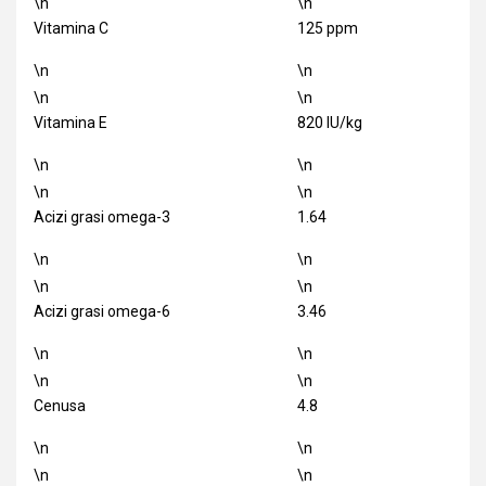
\n
\n
Vitamina C
125 ppm
\n
\n
\n
\n
Vitamina E
820 IU/kg
\n
\n
\n
\n
Acizi grasi omega-3
1.64
\n
\n
\n
\n
Acizi grasi omega-6
3.46
\n
\n
\n
\n
Cenusa
4.8
\n
\n
\n
\n