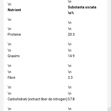
\n
\n
Substanta uscata
Nutrient
\n%
\n
\n
\n
\n
Proteine
20.3
\n
\n
\n
\n
Grasimi
14.9
\n
\n
\n
\n
Fibre
2.3
\n
\n
\n
\n
Carbohidrati (extract liber de nitrogen)
57.8
\n
\n