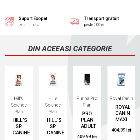
Suport Exopet
Transport gratuit
e-mail si chat
peste 200lei
DIN ACEEASI CATEGORIE
Hill's
Hill's
Purina Pro
Royal Canin
Science
Science
Plan
ROYAL
Plan
Plan
CANIN
PRO
MAXI
PLAN
HILL'S
HILL'S
PUPPY,
ADULT
SP
SP
404.99 lei
15
MEDIUM
CANINE
CANINE
409.99 lei
KG
SENSITIVE
ADULT
PUPPY