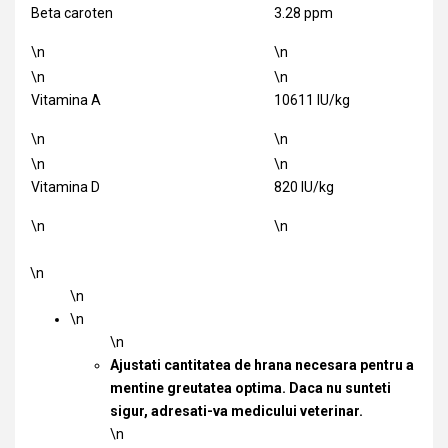
Beta caroten
3.28 ppm
\n
\n
\n
\n
Vitamina A
10611 IU/kg
\n
\n
\n
\n
Vitamina D
820 IU/kg
\n
\n
\n
\n
\n
\n
Ajustati cantitatea de hrana necesara pentru a
mentine greutatea optima. Daca nu sunteti
sigur, adresati-va medicului veterinar.
\n