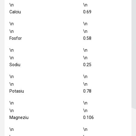
\n
\n
Calciu
0.69
\n
\n
\n
\n
Fosfor
0.58
\n
\n
\n
\n
Sodiu
0.25
\n
\n
\n
\n
Potasiu
0.78
\n
\n
\n
\n
Magneziu
0.106
\n
\n