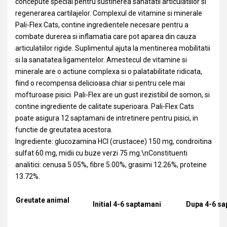
concepute special pentru sustinerea sanatatii articulatiilor si
regenerarea cartilajelor. Complexul de vitamine si minerale
Pali-Flex Cats, contine ingredientele necesare pentru a
combate durerea si inflamatia care pot aparea din cauza
articulatiilor rigide. Suplimentul ajuta la mentinerea mobilitatii
si la sanatatea ligamentelor. Amestecul de vitamine si
minerale are o actiune complexa si o palatabilitate ridicata,
fiind o recompensa delicioasa chiar si pentru cele mai
mofturoase pisici. Pali-Flex are un gust irezistibil de somon, si
contine ingrediente de calitate superioara. Pali-Flex Cats
poate asigura 12 saptamani de intretinere pentru pisici, in
functie de greutatea acestora.
Ingrediente: glucozamina HCI (crustacee) 150 mg, condroitina
sulfat 60 mg, midii cu buze verzi 75 mg.\nConstituenti
analitici: cenusa 5.05%, fibre 5.00%, grasimi 12.26%, proteine
13.72%.
Greutate animal
Initial 4-6 saptamani
Dupa 4-6 sa