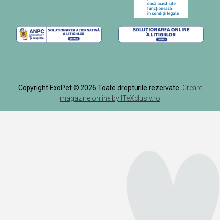
Copyright ExoPet © 2026 Toate drepturile rezervate.
Creare
magazine online by ITeXclusiv.ro