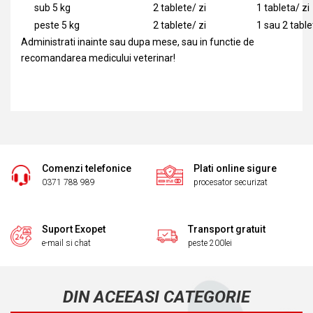
sub 5 kg
2 tablete/ zi
1 tableta/ zi
peste 5 kg
2 tablete/ zi
1 sau 2 table
Administrati inainte sau dupa mese, sau in functie de
recomandarea medicului veterinar!
Comenzi telefonice
Plati online sigure
0371 788 989
procesator securizat
Suport Exopet
Transport gratuit
e-mail si chat
peste 200lei
DIN ACEEASI CATEGORIE