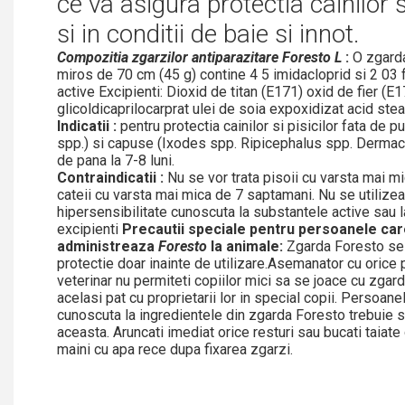
ce va asigura protectia cainilor si
si in conditii de baie si innot.
Compozitia zgarzilor antiparazitare Foresto L
:
O zgarda
miros de 70 cm (45 g) contine 4 5 imidacloprid si 2 03 
active Excipienti: Dioxid de titan (E171) oxid de fier (E1
glicoldicaprilocarprat ulei de soia expoxidizat acid stear
Indicatii :
pentru protectia cainilor si pisicilor fata de 
spp.) si capuse (Ixodes spp. Ripicephalus spp. Dermac
de pana la 7-8 luni.
Contraindicatii :
Nu se vor trata pisoii cu varsta mai m
cateii cu varsta mai mica de 7 saptamani. Nu se utilize
hipersensibilitate cunoscuta la substantele active sau l
excipienti
Precautii speciale pentru persoanele ca
administreaza
Foresto
la animale:
Zgarda Foresto se
protectie doar inainte de utilizare.Asemanator cu orice
veterinar nu permiteti copiilor mici sa se joace cu zgar
acelasi pat cu proprietarii lor in special copii. Persoane
cunoscuta la ingredientele din zgarda Foresto trebuie s
aceasta. Aruncati imediat orice resturi sau bucati taiate
maini cu apa rece dupa fixarea zgarzi.