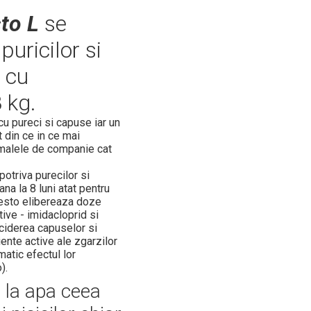
sto L
se
puricilor si
e cu
 kg.
 cu pureci si capuse iar un
t din ce in ce mai
imalele de companie cat
potriva purecilor si
na la 8 luni atat pentru
oresto elibereaza doze
tive - imidacloprid si
uciderea capuselor si
iente active ale zgarzilor
atic efectul lor
).
e la apa ceea