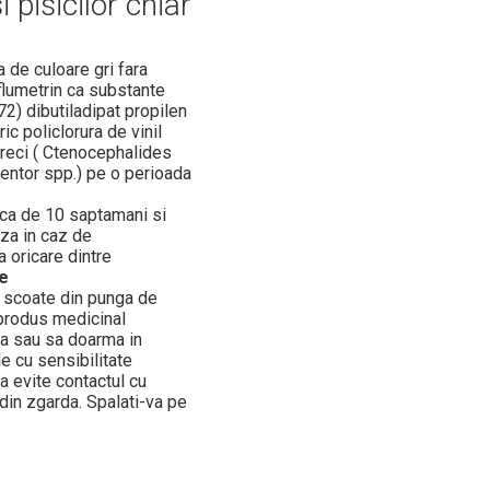
 pisicilor chiar
 de culoare gri fara
flumetrin ca substante
72) dibutiladipat propilen
ic policlorura de vinil
pureci ( Ctenocephalides
entor spp.) pe o perioada
ica de 10 saptamani si
aza in caz de
a oricare dintre
re
 scoate din punga de
 produs medicinal
da sau sa doarma in
le cu sensibilitate
a evite contactul cu
 din zgarda. Spalati-va pe