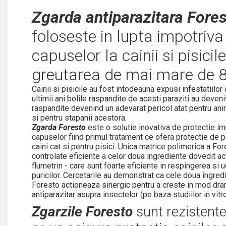
Zgarda antiparazitara Fore
foloseste in lupta impotriva 
capuselor la cainii si pisicil
greutarea de mai mare de 8
Cainii si pisicile au fost intodeauna expusi infestatiilor
ultimii ani bolile raspandite de acesti paraziti au deveni
raspandite devenind un adevarat pericol atat pentru an
si pentru stapanii acestora.
Zgarda Foresto
este o solutie inovativa de protectie im
capuselor fiind primul tratament ce ofera protectie de pa
caini cat si pentru pisici. Unica matrice polimerica a F
controlate eficiente a celor doua ingrediente dovedit ac
flumetrin - care sunt foarte eficiente in respingerea si 
puricilor. Cercetarile au demonstrat ca cele doua ingred
Foresto actioneaza sinergic pentru a creste in mod dram
antiparazitar asupra insectelor (pe baza studiilor in vitro
Zgarzile Foresto
sunt rezistent