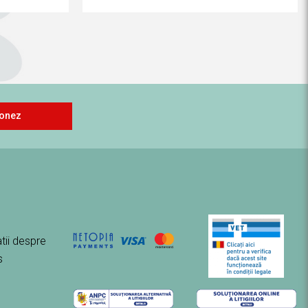
onez
tii despre
s