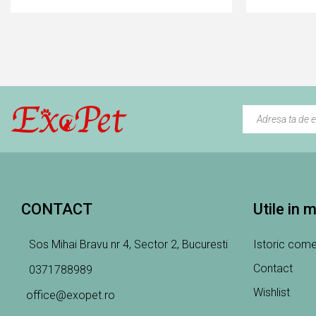
CONTACT
Utile in 
Sos Mihai Bravu nr 4, Sector 2, Bucuresti
Istoric come
Contact
0371788989
Wishlist
office@exopet.ro