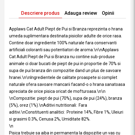
Descriere produs
Adauga review
Opinii
Applaws Cat Adult Piept de Pui si Branza reprezinta o hrana
umeda suplimentara destinata pisicilor adulte de orice rasa.
Contine doar ingrediente 100% naturale fara conservanti
artificiali coloranti sau potentiatori de aroma.\n\nApplaws
Cat Adult Piept de Pui si Branza nu contine sub-produse
animale ci doar bucati de piept de pui in proportie de 70% si
supa de pui branza din compozitie dand un plus de savoare
hranei.\n\nIngredientele de calitate proaspete si complet
naturale ofera savoare mancarii facand-o o hrana sanatoasa
apreciata de orice pisica oricat de mofturoasa.\n\n
\nCompozitie: piept de pui (70%), supa de pui (24%), branza
(5%), orez (1%).\nAditivi nutritionali: Fara
aditivi.\nConstituenti analitici: Proteine 14%, Fibre 1%, Uleiuri
si grasimi 0.3%, Cenusa 2%, Umiditate 82%.
\n
Pisica trebuie sa aiba in permanenta la dispozitie un vas cu