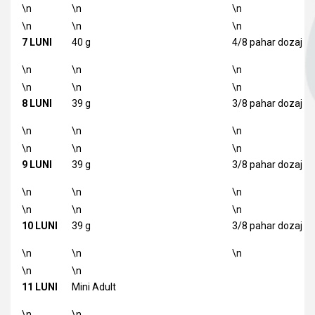
\n
\n
\n
\n
\n
\n
7 LUNI
40 g
4/8 pahar dozaj
\n
\n
\n
\n
\n
\n
8 LUNI
39 g
3/8 pahar dozaj
\n
\n
\n
\n
\n
\n
9 LUNI
39 g
3/8 pahar dozaj
\n
\n
\n
\n
\n
\n
10 LUNI
39 g
3/8 pahar dozaj
\n
\n
\n
\n
\n
11 LUNI
Mini Adult
\n
\n