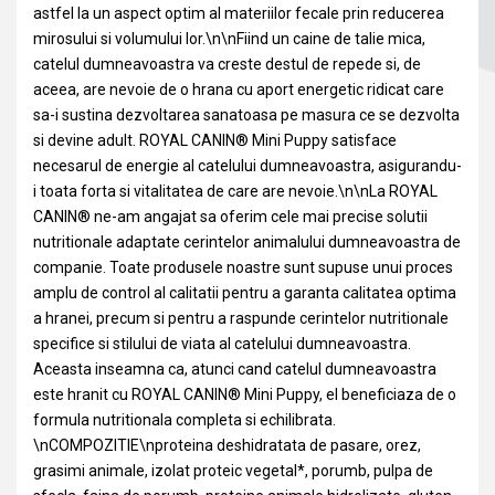
astfel la un aspect optim al materiilor fecale prin reducerea
mirosului si volumului lor.\n\nFiind un caine de talie mica,
catelul dumneavoastra va creste destul de repede si, de
aceea, are nevoie de o hrana cu aport energetic ridicat care
sa-i sustina dezvoltarea sanatoasa pe masura ce se dezvolta
si devine adult. ROYAL CANIN® Mini Puppy satisface
necesarul de energie al catelului dumneavoastra, asigurandu-
i toata forta si vitalitatea de care are nevoie.\n\nLa ROYAL
CANIN® ne-am angajat sa oferim cele mai precise solutii
nutritionale adaptate cerintelor animalului dumneavoastra de
companie. Toate produsele noastre sunt supuse unui proces
amplu de control al calitatii pentru a garanta calitatea optima
a hranei, precum si pentru a raspunde cerintelor nutritionale
specifice si stilului de viata al catelului dumneavoastra.
Aceasta inseamna ca, atunci cand catelul dumneavoastra
este hranit cu ROYAL CANIN® Mini Puppy, el beneficiaza de o
formula nutritionala completa si echilibrata.
\nCOMPOZITIE\nproteina deshidratata de pasare, orez,
grasimi animale, izolat proteic vegetal*, porumb, pulpa de