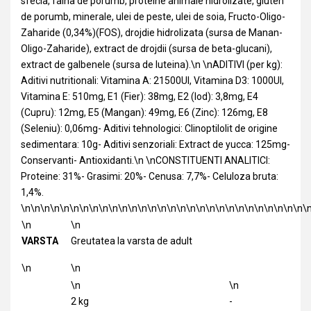
sfecla, faina de porumb, proteine animale hidrolizate, gluten
de porumb, minerale, ulei de peste, ulei de soia, Fructo-Oligo-
Zaharide (0,34%)(FOS), drojdie hidrolizata (sursa de Manan-
Oligo-Zaharide), extract de drojdii (sursa de beta-glucani),
extract de galbenele (sursa de luteina).\n \nADITIVI (per kg):
Aditivi nutritionali: Vitamina A: 21500UI, Vitamina D3: 1000UI,
Vitamina E: 510mg, E1 (Fier): 38mg, E2 (Iod): 3,8mg, E4
(Cupru): 12mg, E5 (Mangan): 49mg, E6 (Zinc): 126mg, E8
(Seleniu): 0,06mg- Aditivi tehnologici: Clinoptilolit de origine
sedimentara: 10g- Aditivi senzoriali: Extract de yucca: 125mg-
Conservanti- Antioxidanti.\n \nCONSTITUENTI ANALITICI:
Proteine: 31%- Grasimi: 20%- Cenusa: 7,7%- Celuloza bruta:
1,4%.
\n\n\n\n\n\n\n\n\n\n\n\n\n\n\n\n\n\n\n\n\n\n\n\n\n\n\n\n\n\
\n
\n
VARSTA
Greutatea la varsta de adult
\n
\n
\n
\n
2 kg
-