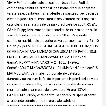
VIATA?\n\nUn catel este un caine in dezvoltare. Astfel,
compozitia, textura si dimensiunea hranei trebuie adaptate
varstei sale. Calitatea hranei oferite pe parcursul perioadei de
crestere joaca un rol important in dezvoltarea morfologica a
catelului si a sanatatii sale pe parcursul vietii de adult. ROYAL
CANIN Puppy Mini este dedicat cateilor de talie mica, ce au la
stadiul de adult greutatea de pana la 10 kg. Raspunde
cerintelor nutritionale ale puilor cu varsta cuprinsa intre 2 si 10
luni.\n\n>\nDIMENSIUNE ADAPTATA A CROCHETELOR\nCUM
COMBINAM HRANA UMEDA SI CEA USCATA PE PARCURSUL
UNEI ZILE?\nSTARTER MINI\nVARSTA < 2 LUNI\nVezi
Gama\nPUPPY MINI\nVARSTA 2 - 10 LUNI\nVezi
Gama\nADULT MINI\nVARSTA > 10 LUNI\nVezi Gama\nAFLA
MAI MULTE\n\nCerintele nutritionale ale catelului
dumneavoastra sunt la fel de importante in primii ani de viata
ca si in perioada adulta, mai ales atunci cand sistemul sau
imunitar este inca in curs de dezvoltare. Hrana ROYAL
CANIN® Mini Puppy este o formula conceputa special pentru
a raspunde cerintelor nutritionale ale catelului