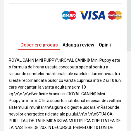
Descriere produs
Adauga review
Opinii
ROYAL CANIN MINI PUPPY\nROYAL CANIN® Mini Puppy este
o formula de hrana uscata conceputa special pentru a
raspunde cerintelor nutritionale ale catelului dumneavoastra
si este recomandata puilor cu varsta cuprinsa intre 2 si 10 luni
care vor cantari la varsta adulta maxim 10
kg.\n\n \n\nBenficiile hranirii cu ROYAL CANIN® Mini
Puppy:\n\n \n\nOfera suportul nutritional necesar dezvoltarii
sistemului imunitar.\nAsigura o digestie usoara.\nRaspunde
nevoilor energetice ridicate ale puiului.\n\n \n\nSTIAI CA
PUIUL TAU DE TALIE MICA ISI VA MULTIPLICA GREUTATEA DE
LA NASTERE DE 20X IN DECURSUL PRIMELOR 10 LUNI DE