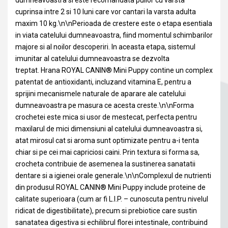
dumneavoastra si este recomandata puilor cu varsta
cuprinsa intre 2 si 10 luni care vor cantari la varsta adulta
maxim 10 kg.\n\nPerioada de crestere este o etapa esentiala
in viata catelului dumneavoastra, fiind momentul schimbarilor
majore si al noilor descoperiri. In aceasta etapa, sistemul
imunitar al catelului dumneavoastra se dezvolta
treptat. Hrana ROYAL CANIN® Mini Puppy contine un complex
patentat de antioxidanti, incluzand vitamina E, pentru a
sprijini mecanismele naturale de aparare ale catelului
dumneavoastra pe masura ce acesta creste.\n\nForma
crochetei este mica si usor de mestecat, perfecta pentru
maxilarul de mici dimensiuni al catelului dumneavoastra si,
atat mirosul cat si aroma sunt optimizate pentru a-i tenta
chiar si pe cei mai capriciosi caini. Prin textura si forma sa,
crocheta contribuie de asemenea la sustinerea sanatatii
dentare si a igienei orale generale.\n\nComplexul de nutrienti
din produsul ROYAL CANIN® Mini Puppy include proteine de
calitate superioara (cum ar fi L.I.P. – cunoscuta pentru nivelul
ridicat de digestibilitate), precum si prebiotice care sustin
sanatatea digestiva si echilibrul florei intestinale, contribuind