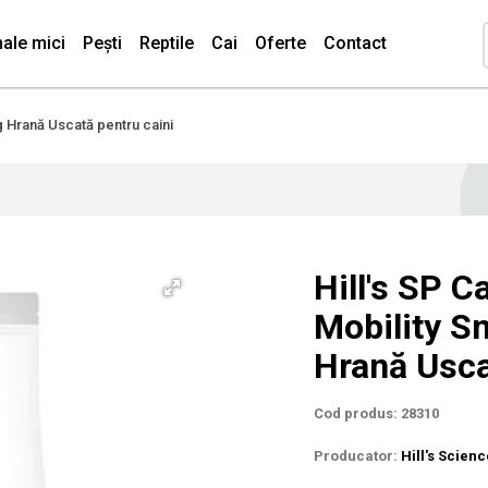
ale mici
Pești
Reptile
Cai
Oferte
Contact
Kg Hrană Uscată pentru caini
Hill's SP C
Mobility Sm
Hrană Usca
Cod produs: 28310
Producator:
Hill's Scien