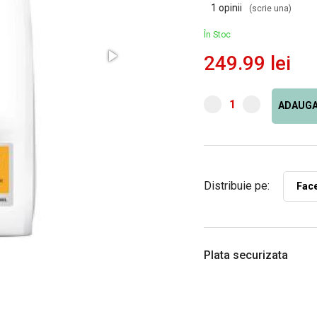
1 opinii
(scrie una)
În Stoc
249.99 lei
ADAUGA
Distribuie pe:
Fac
Plata securizata