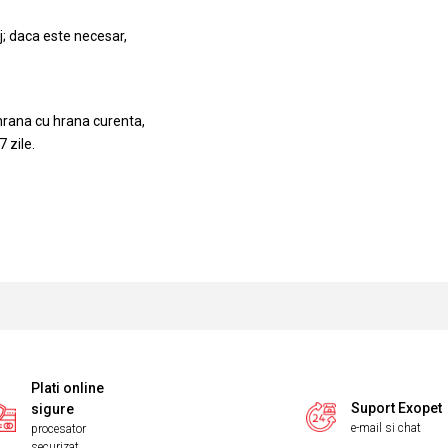
j; daca este necesar,
hrana cu hrana curenta,
 zile.
Plati online
Suport Exopet
sigure
e-mail si chat
procesator
securizat