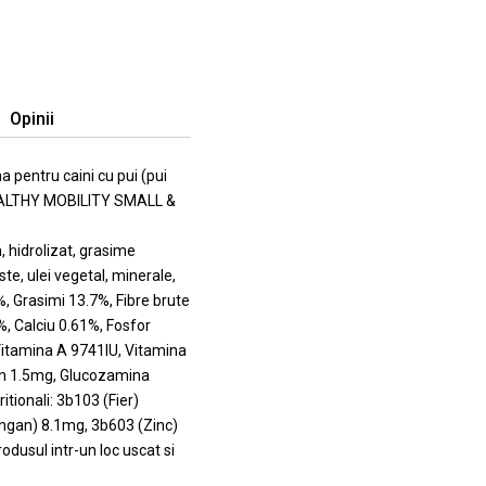
Opinii
entru caini cu pui (pui
EALTHY MOBILITY SMALL &
 hidrolizat, grasime
te, ulei vegetal, minerale,
 Grasimi 13.7%, Fibre brute
, Calciu 0.61%, Fosfor
Vitamina A 9741IU, Vitamina
en 1.5mg, Glucozamina
tionali: 3b103 (Fier)
ngan) 8.1mg, 3b603 (Zinc)
odusul intr-un loc uscat si