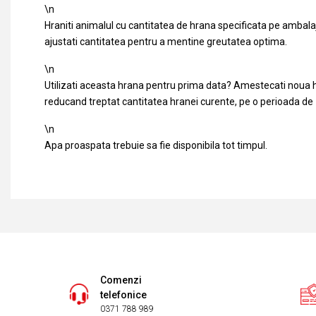
\n
Hraniti animalul cu cantitatea de hrana specificata pe ambala
ajustati cantitatea pentru a mentine greutatea optima.
\n
Utilizati aceasta hrana pentru prima data? Amestecati noua 
reducand treptat cantitatea hranei curente, pe o perioada de 7
\n
Apa proaspata trebuie sa fie disponibila tot timpul.
Comenzi
telefonice
0371 788 989