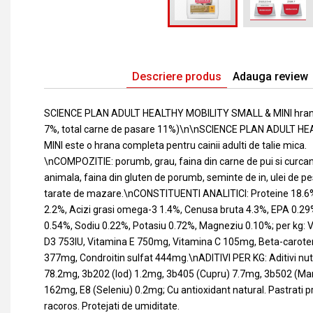
Descriere produs
Adauga review
SCIENCE PLAN ADULT HEALTHY MOBILITY SMALL & MINI hrana p
7%, total carne de pasare 11%)\n\nSCIENCE PLAN ADULT H
MINI este o hrana completa pentru cainii adulti de talie mica.
\nCOMPOZITIE: porumb, grau, faina din carne de pui si curcan,
animala, faina din gluten de porumb, seminte de in, ulei de pes
tarate de mazare.\nCONSTITUENTI ANALITICI: Proteine 18.6%,
2.2%, Acizi grasi omega-3 1.4%, Cenusa bruta 4.3%, EPA 0.29%
0.54%, Sodiu 0.22%, Potasiu 0.72%, Magneziu 0.10%; per kg: 
D3 753IU, Vitamina E 750mg, Vitamina C 105mg, Beta-carot
377mg, Condroitin sulfat 444mg.\nADITIVI PER KG: Aditivi nutri
78.2mg, 3b202 (Iod) 1.2mg, 3b405 (Cupru) 7.7mg, 3b502 (Ma
162mg, E8 (Seleniu) 0.2mg; Cu antioxidant natural. Pastrati pr
racoros. Protejati de umiditate.